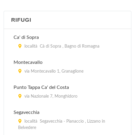
via Porrettana 397, Sasso Marconi
RIFUGI
Alla Meridiana
via Bazzanese 2/25, Casalecchio di Reno
Ca' di Sopra
Alle porte di Bologna
località Cà di Sopra , Bagno di Romagna
via Don Minzoni 11, Casalecchio di Reno
Montecavallo
Anna
via Montecavallo 1, Granaglione
via Orfeo 24, Bologna
Punto Tappa Ca' del Costa
Arcadia
via Nazionale 7, Monghidoro
via Cornetta 491, San Pietro in Casale
Segavecchia
località Segavecchia - Pianaccio , Lizzano in
Belvedere