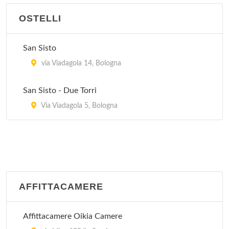
via Drapperie 5, Bologna
OSTELLI
Alla Rocca
via Matteotti 76, Bazzano
San Sisto
via Viadagola 14, Bologna
Alloro
via Ferrarese 161, Bologna
San Sisto - Due Torri
Via Viadagola 5, Bologna
Alpina
via Roma 113, Gaggio Montano
Alpina
via Roma 22, Lizzano in Belvedere
AFFITTACAMERE
Affittacamere Oikia Camere