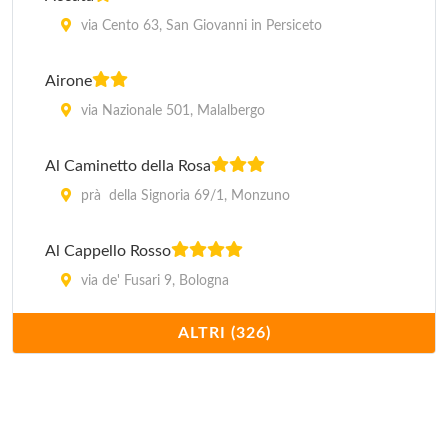
via Cento 63, San Giovanni in Persiceto
Airone
via Nazionale 501, Malalbergo
Al Caminetto della Rosa
prà della Signoria 69/1, Monzuno
Al Cappello Rosso
via de' Fusari 9, Bologna
ALTRI (326)
Alan
via Emilia 46/b, Anzola dell'Emilia
Albergo delle Drapperie