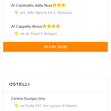
Al Caminetto della Rosa
prà della Signoria 69/1, Monzuno
Al Cappello Rosso
via de' Fusari 9, Bologna
ALTRI (326)
Alan
via Emilia 46/b, Anzola dell'Emilia
Albergo delle Drapperie
via Drapperie 5, Bologna
OSTELLI
Alla Rocca
via Matteotti 76, Bazzano
Centro Europa Uno
via Emilia 297, San Lazzaro di Savena
Alloro