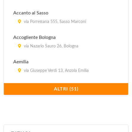
Accanto al Sasso
via Porrettana 555, Sasso Marconi
Accogliente Bologna
via Nazario Sauro 26, Bologna
Aemilia
via Giuseppe Verdi 13, Anzola Emilia
Ai Colli
ALTRI (51)
via Ludovico Varthema 25, Bologna
Alla Cervetta
via Porrettana 397, Sasso Marconi