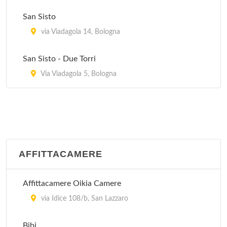
via Ferrarese 161, Bologna
San Sisto
via Viadagola 14, Bologna
Alpina
via Roma 113, Gaggio Montano
San Sisto - Due Torri
Via Viadagola 5, Bologna
Alpina
via Roma 22, Lizzano in Belvedere
AFFITTACAMERE
Affittacamere Oikia Camere
via Idice 108/b, San Lazzaro
Bibi