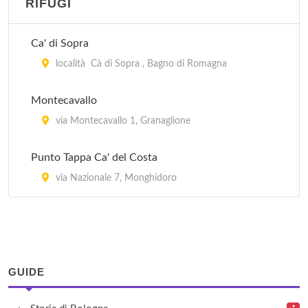
RIFUGI
Alla Meridiana
via Bazzanese 2/25, Casalecchio di Reno
Ca' di Sopra
Alle porte di Bologna
località Cà di Sopra , Bagno di Romagna
via Don Minzoni 11, Casalecchio di Reno
Montecavallo
Anna
via Montecavallo 1, Granaglione
via Orfeo 24, Bologna
Punto Tappa Ca' del Costa
Arcadia
via Nazionale 7, Monghidoro
via Cornetta 491, San Pietro in Casale
GUIDE