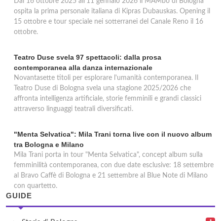
Dal 16 ottobre 2025 all'11 gennaio 2026 il MAMbo di Bologna
ospita la prima personale italiana di Kipras Dubauskas. Opening il
15 ottobre e tour speciale nei sotterranei del Canale Reno il 16
ottobre.
Teatro Duse svela 97 spettacoli: dalla prosa
contemporanea alla danza internazionale
Novantasette titoli per esplorare l'umanità contemporanea. Il
Teatro Duse di Bologna svela una stagione 2025/2026 che
affronta intelligenza artificiale, storie femminili e grandi classici
attraverso linguaggi teatrali diversificati.
"Menta Selvatica": Mila Trani torna live con il nuovo album
tra Bologna e Milano
Mila Trani porta in tour "Menta Selvatica", concept album sulla
femminilità contemporanea, con due date esclusive: 18 settembre
al Bravo Caffè di Bologna e 21 settembre al Blue Note di Milano
con quartetto.
GUIDE