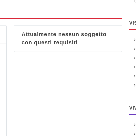
t
VI
Attualmente nessun soggetto
con questi requisiti
VI