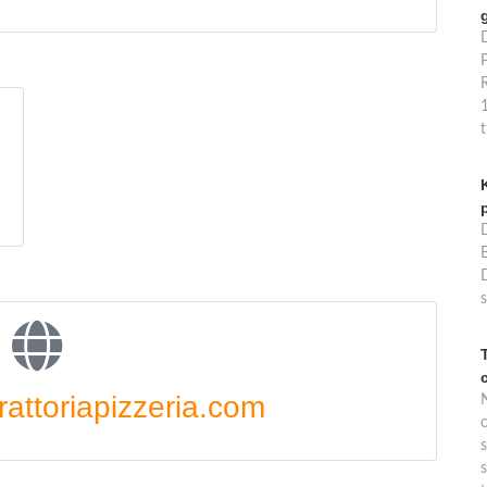
P
B
s
rattoriapizzeria.com
s
s