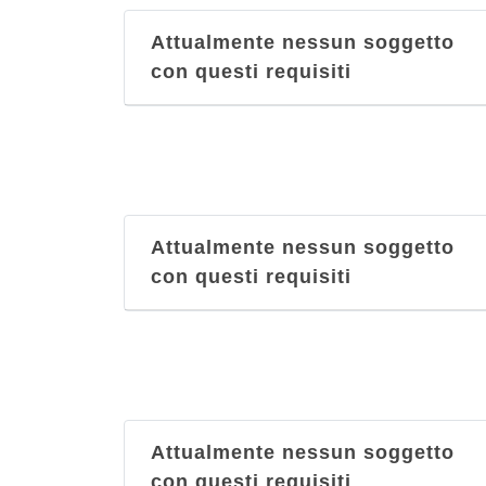
Anna
Attualmente nessun soggetto
frazione Campolo 22, Grizzana Morandi
con questi requisiti
Antica Hostaria della Rocca di Badolo
via Brento 2, Sasso Marconi - Località
Badolo
Attualmente nessun soggetto
con questi requisiti
Attualmente nessun soggetto
con questi requisiti