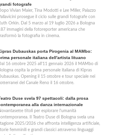
grandi fotografe
Dopo Vivian Maier, Tina Modotti e Lee Miller, Palazzo
allavicini prosegue il ciclo sulle grandi fotografe con
Ruth Orkin. Dal 5 marzo al 19 luglio 2026 a Bologna
187 immagini della fotoreporter americana che
trasformò la fotografia in cinema.
Kipras Dubauskas porta Pirogenia al MAMbo:
prima personale italiana dell'artista lituano
Dal 16 ottobre 2025 all'11 gennaio 2026 il MAMbo di
ologna ospita la prima personale italiana di Kipras
Dubauskas. Opening il 15 ottobre e tour speciale nei
otterranei del Canale Reno il 16 ottobre.
Teatro Duse svela 97 spettacoli: dalla prosa
contemporanea alla danza internazionale
Novantasette titoli per esplorare l'umanità
contemporanea. Il Teatro Duse di Bologna svela una
tagione 2025/2026 che affronta intelligenza artificiale,
torie femminili e grandi classici attraverso linguaggi