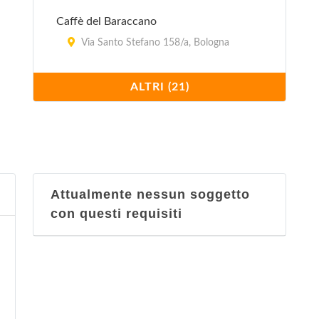
Caffè del Baraccano
Via Santo Stefano 158/a, Bologna
Cantina Bentivoglio
ALTRI (21)
via Mascarella 4/b, Bologna
Cantinetta Nanni
Via Marco Polo 3, Bologna
Attualmente nessun soggetto
Castellucci Enrico
con questi requisiti
Via Toscana 105, Bologna
Drogheria Zampa
viale Montefiorino 5, Bologna
Enoteca delle Lame