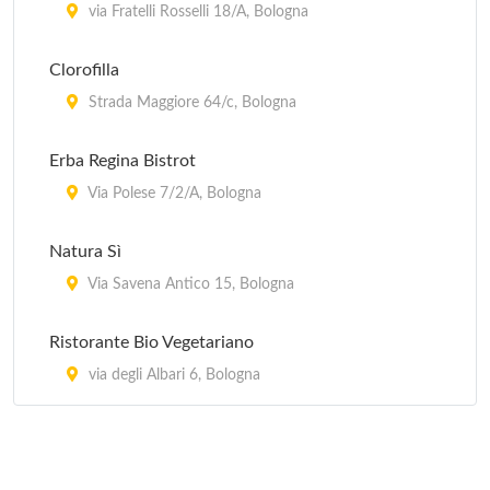
Drogheria Zampa
via Fratelli Rosselli 18/A, Bologna
viale Montefiorino 5, Bologna
Clorofilla
Enoteca delle Lame
Strada Maggiore 64/c, Bologna
via Lame 20, Bologna
Erba Regina Bistrot
Enoteca Italiana
Via Polese 7/2/A, Bologna
via Marsala 2/b, Bologna
Natura Sì
Via Savena Antico 15, Bologna
Ristorante Bio Vegetariano
via degli Albari 6, Bologna