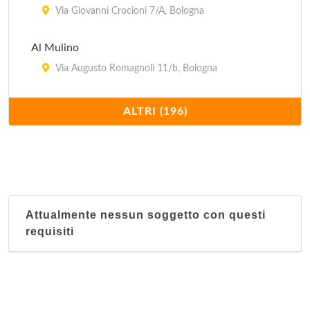
Via Giovanni Crocioni 7/A, Bologna
Al Mulino
Via Augusto Romagnoli 11/b, Bologna
Al Tavolaccio
ALTRI (196)
via Andrea Costa 114, Bologna
Alice
Via Massimo D'Azeglio 65/b, Bologna
Attualmente nessun soggetto con questi
Alle Due Porte
requisiti
via del Pratello 62, Bologna
Amerigo
via Marconi 16, Savigno