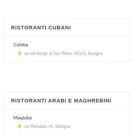
via Aristotile Fioravanti 47/a, Bologna
Hong Kong
RISTORANTI CUBANI
Via Francesco Zanardi 16, Bologna
Cohiba
Il Mandarino
via del Borgo di San Pietro 54/a/b, Bologna
via Tommaso Salvini 8, Bologna
RISTORANTI ARABI E MAGHREBINI
Maqluba
via Pietralata 45, Bologna