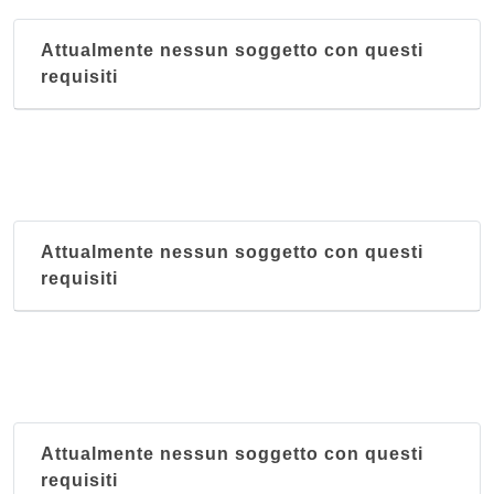
Anna
Attualmente nessun soggetto con questi
frazione Campolo 22, Grizzana Morandi
requisiti
Antica Hostaria della Rocca di Badolo
via Brento 2, Sasso Marconi - Località Badolo
Attualmente nessun soggetto con questi
requisiti
Attualmente nessun soggetto con questi
requisiti