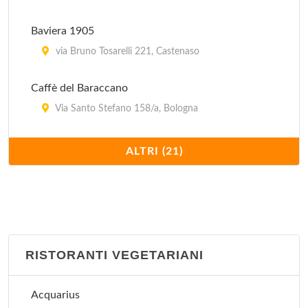
Baviera 1905
via Bruno Tosarelli 221, Castenaso
Caffè del Baraccano
Via Santo Stefano 158/a, Bologna
Cantina Bentivoglio
ALTRI (21)
via Mascarella 4/b, Bologna
Cantinetta Nanni
Via Marco Polo 3, Bologna
RISTORANTI VEGETARIANI
Castellucci Enrico
Via Toscana 105, Bologna
Acquarius