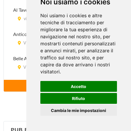
Noi usiamo i cookies
via San Vitale 71, Bologna
Al Tavolaccio
Noi usiamo i cookies e altre
Dal Picchio
via Andrea Costa 114, Bologna
tecniche di tracciamento per
via dell'Arcoveggio 50, Bologna
migliorare la tua esperienza di
Antico Caffè del Corso
navigazione nel nostro sito, per
mostrarti contenuti personalizzati
Via Santo Stefano 33, Bologna
e annunci mirati, per analizzare il
traffico sul nostro sito, e per
Belle Arti
capire da dove arrivano i nostri
Via Belle Arti 14, Bologna
visitatori.
Brunetti
ALTRI (64)
Accetto
Via Caduti di Cefalonia 5, Bologna
Rifiuto
Bully
Cambia le mie impostazioni
Piazza dell'Unità 16, Bologna
PUB BIRRERIE