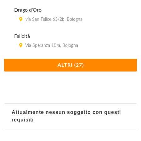
Drago d'Oro
via San Felice 63/2b, Bologna
Felicità
Via Speranza 10/a, Bologna
Fortuna
ALTRI (27)
Via Giovan Battista Morgagni 8, Comune
Grande Mondo
Via Andrea Costa 157/2, Bologna
Attualmente nessun soggetto con questi
Grande Shanghai
requisiti
Via di Corticella 189, Bologna
Hao Hua