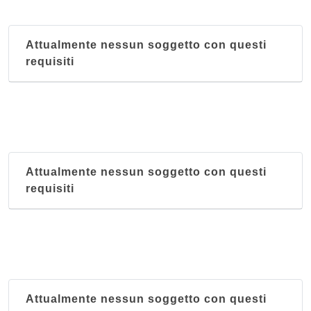
Via Massimo D'Azeglio 65/b, Bologna
Attualmente nessun soggetto con questi
Alle Due Porte
requisiti
via del Pratello 62, Bologna
Amerigo
via Marconi 16, Savigno
Anna
Attualmente nessun soggetto con questi
frazione Campolo 22, Grizzana Morandi
requisiti
Antica Hostaria della Rocca di Badolo
via Brento 2, Sasso Marconi - Località Badolo
Attualmente nessun soggetto con questi