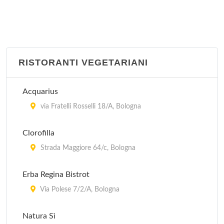
Cantinetta Nanni
Via Marco Polo 3, Bologna
RISTORANTI VEGETARIANI
Castellucci Enrico
Via Toscana 105, Bologna
Acquarius
Drogheria Zampa
via Fratelli Rosselli 18/A, Bologna
viale Montefiorino 5, Bologna
Clorofilla
Enoteca delle Lame
Strada Maggiore 64/c, Bologna
via Lame 20, Bologna
Erba Regina Bistrot
Enoteca Italiana
Via Polese 7/2/A, Bologna
via Marsala 2/b, Bologna
Natura Sì