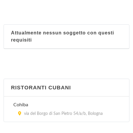
Grande Mondo
Via Andrea Costa 157/2, Bologna
Attualmente nessun soggetto con questi
Grande Shanghai
requisiti
Via di Corticella 189, Bologna
Hao Hua
via Aristotile Fioravanti 47/a, Bologna
Hong Kong
RISTORANTI CUBANI
Via Francesco Zanardi 16, Bologna
Cohiba
Il Mandarino
via del Borgo di San Pietro 54/a/b, Bologna
via Tommaso Salvini 8, Bologna