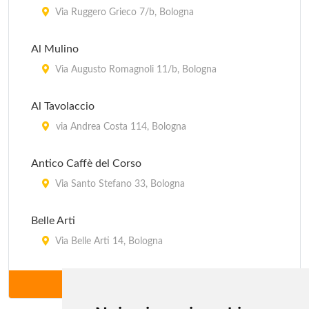
Da Mario
Via Ruggero Grieco 7/b, Bologna
via San Felice 137, Bologna
Al Mulino
Da Zazà
Via Augusto Romagnoli 11/b, Bologna
via San Vitale 71, Bologna
Al Tavolaccio
Dal Picchio
via Andrea Costa 114, Bologna
via dell'Arcoveggio 50, Bologna
Antico Caffè del Corso
Via Santo Stefano 33, Bologna
Belle Arti
Via Belle Arti 14, Bologna
Bettola
ALTRI (65)
via Porrettana 423, Sasso Marconi