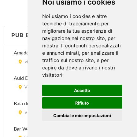
Noi usiamo i cookies
Brunetti
Noi usiamo i cookies e altre
Via Caduti di Cefalonia 5, Bologna
tecniche di tracciamento per
migliorare la tua esperienza di
PUB BIRRERIE
Bully
navigazione nel nostro sito, per
mostrarti contenuti personalizzati
Piazza dell'Unità 16, Bologna
e annunci mirati, per analizzare il
Amadeus
traffico sul nostro sito, e per
Café du Midi
via Dagnini 1, Bologna
capire da dove arrivano i nostri
Via Porta Nova 4, Bologna
visitatori.
Auld Dubliner
Capri
Via Fratelli Cairoli 2/c, Bologna
Accetto
Via Lidice 2, Bologna
Rifiuto
Baia dei Pirati
Ciclope
Via Nosadella 37, Bologna
Cambia le mie impostazioni
Via Andrea Costa 190, Bologna
Bar Wolf