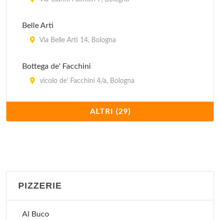
Belle Arti
Via Belle Arti 14, Bologna
Bottega de' Facchini
vicolo de' Facchini 4/a, Bologna
Buca delle Campane
ALTRI (29)
Via Benedetto XIV 4, Bologna
Cabala Piano Bar
Strada Maggiore 10, Bologna
PIZZERIE
Contavalli
via Belle Arti 2, Bologna
Al Buco