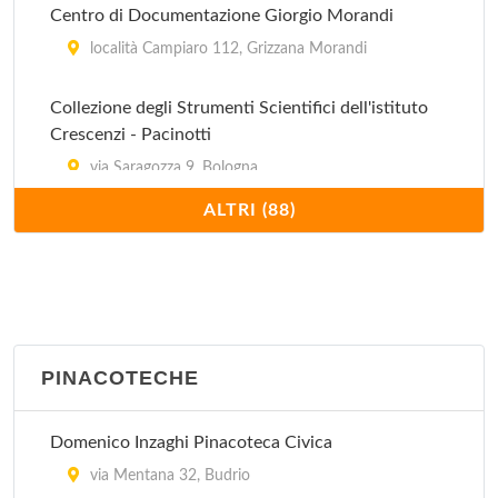
Centro di Documentazione Giorgio Morandi
località Campiaro 112, Grizzana Morandi
Collezione degli Strumenti Scientifici dell'istituto
Crescenzi - Pacinotti
via Saragozza 9, Bologna
ALTRI (88)
Collezione Storica ATC
via Bigari 1/a, Bologna
Collezioni Comunali d'Arte
piazza Maggiore 6, Bologna
PINACOTECHE
Donazione Putti
Domenico Inzaghi Pinacoteca Civica
via Pupilli 1, Bologna
via Mentana 32, Budrio