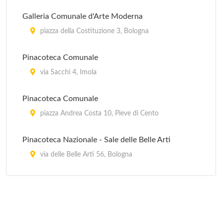
Galleria d'Arte Moderna "Raccolta Lercaro"
Galleria Comunale d'Arte Moderna
via Riva di Reno 57, Bologna
piazza della Costituzione 3, Bologna
Musei di Palazzo Poggi - Istituto delle Scienze
Pinacoteca Comunale
via Zamboni 33, Bologna
via Sacchi 4, Imola
Musei Universitari - Erbario
Pinacoteca Comunale
Via Irnerio 42, Bologna
piazza Andrea Costa 10, Pieve di Cento
Pinacoteca Nazionale - Sale delle Belle Arti
via delle Belle Arti 56, Bologna
Quadreria Civica
piazza Giuseppe Garibaldi 7, San Giovanni in
Persiceto