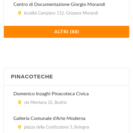
Centro di Documentazione Giorgio Morandi
località Campiaro 112, Grizzana Morandi
Collezione degli Strumenti Scientifici dell'istituto
ALTRI (88)
Crescenzi - Pacinotti
via Saragozza 9, Bologna
Collezione Storica ATC
via Bigari 1/a, Bologna
PINACOTECHE
Collezioni Comunali d'Arte
Domenico Inzaghi Pinacoteca Civica
piazza Maggiore 6, Bologna
via Mentana 32, Budrio
Galleria d'Arte Moderna "Raccolta Lercaro"
Galleria Comunale d'Arte Moderna
via Riva di Reno 57, Bologna
piazza della Costituzione 3, Bologna