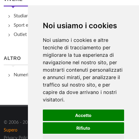
Studiare
Noi usiamo i cookies
Sport e Benessere
Outlet e spacci aziendali
Noi usiamo i cookies e altre
tecniche di tracciamento per
migliorare la tua esperienza di
ALTRO
navigazione nel nostro sito, per
mostrarti contenuti personalizzati
Numeri Utili
e annunci mirati, per analizzare il
traffico sul nostro sito, e per
capire da dove arrivano i nostri
visitatori.
Accetto
© 2006 - 2026 Supero Ltd, Malta tutti i diritti riservati. Powered by
Rifiuto
Supero
Privacy Policy
/
Preferenze sui Cookies