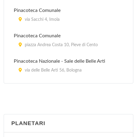
Musei di Palazzo Poggi - Istituto delle Scienze
Pinacoteca Comunale
via Zamboni 33, Bologna
via Sacchi 4, Imola
Musei Universitari - Erbario
Pinacoteca Comunale
Via Irnerio 42, Bologna
piazza Andrea Costa 10, Pieve di Cento
Pinacoteca Nazionale - Sale delle Belle Arti
via delle Belle Arti 56, Bologna
Quadreria Civica
piazza Giuseppe Garibaldi 7, San Giovanni in
Persiceto
PLANETARI