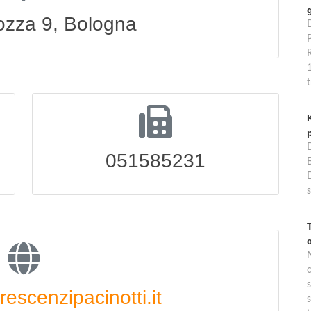
ozza 9, Bologna
P
051585231
B
s
s
scenzipacinotti.it
s