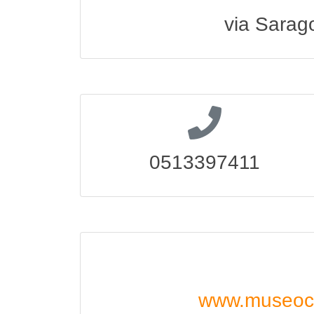
via Sarag
0513397411
www.museocre