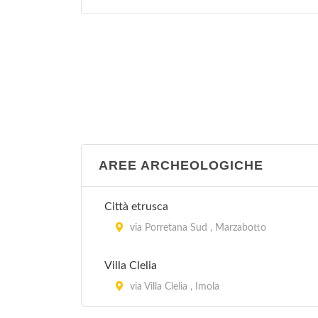
via Pupilli 1, Bologna
Galleria d'Arte Moderna "Raccolta
Lercaro"
via Riva di Reno 57, Bologna
Musei di Palazzo Poggi - Istituto delle
Scienze
via Zamboni 33, Bologna
AREE ARCHEOLOGICHE
Musei Universitari - Erbario
Città etrusca
Via Irnerio 42, Bologna
via Porretana Sud , Marzabotto
Villa Clelia
via Villa Clelia , Imola