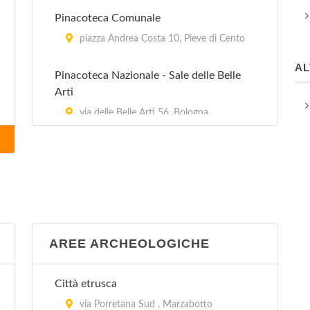
Pinacoteca Comunale
piazza Andrea Costa 10, Pieve di Cento
A
Pinacoteca Nazionale - Sale delle Belle
Arti
via delle Belle Arti 56, Bologna
Quadreria Civica
piazza Giuseppe Garibaldi 7, San
Giovanni in Persiceto
AREE ARCHEOLOGICHE
Città etrusca
via Porretana Sud , Marzabotto