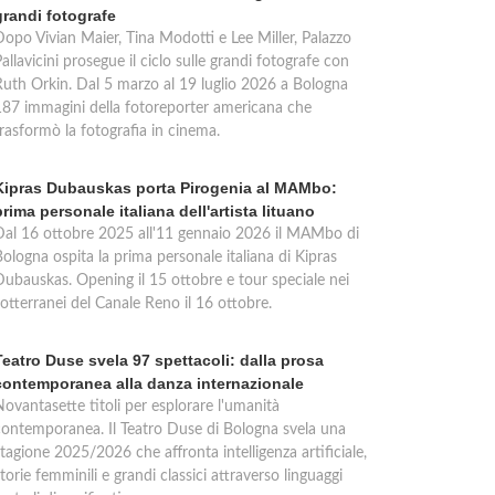
grandi fotografe
Dopo Vivian Maier, Tina Modotti e Lee Miller, Palazzo
allavicini prosegue il ciclo sulle grandi fotografe con
Ruth Orkin. Dal 5 marzo al 19 luglio 2026 a Bologna
187 immagini della fotoreporter americana che
trasformò la fotografia in cinema.
Kipras Dubauskas porta Pirogenia al MAMbo:
prima personale italiana dell'artista lituano
Dal 16 ottobre 2025 all'11 gennaio 2026 il MAMbo di
ologna ospita la prima personale italiana di Kipras
Dubauskas. Opening il 15 ottobre e tour speciale nei
otterranei del Canale Reno il 16 ottobre.
Teatro Duse svela 97 spettacoli: dalla prosa
contemporanea alla danza internazionale
Novantasette titoli per esplorare l'umanità
contemporanea. Il Teatro Duse di Bologna svela una
tagione 2025/2026 che affronta intelligenza artificiale,
torie femminili e grandi classici attraverso linguaggi