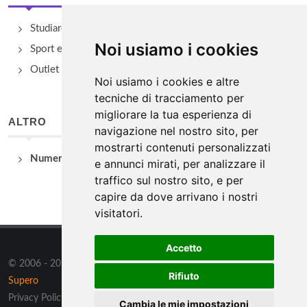
Studiare
Noi usiamo i cookies
Sport e Benessere
Outlet e spacci aziendali
Noi usiamo i cookies e altre
tecniche di tracciamento per
migliorare la tua esperienza di
ALTRO
navigazione nel nostro sito, per
mostrarti contenuti personalizzati
Numeri Utili
e annunci mirati, per analizzare il
traffico sul nostro sito, e per
capire da dove arrivano i nostri
visitatori.
Accetto
© 2006 - 2026 Supero Ltd, Malta tutti i diritti riservati. Powered by
Rifiuto
Supero
Privacy Policy
/
Preferenze sui Cookies
Cambia le mie impostazioni