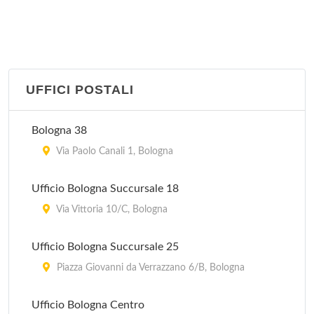
IAT Stazione FS
piazza Medaglie d'Oro 2, Bologna
Pro Loco
piazza Guglielmo Marconi 1, Castiglione dei Pepoli
UFFICI POSTALI
Pro Loco
Bologna 38
via 20 Settembre 51, Dozza
Via Paolo Canali 1, Bologna
Pro Loco
Ufficio Bologna Succursale 18
piazza Costa 11, Pieve di Cento
Via Vittoria 10/C, Bologna
Pro Loco
Ufficio Bologna Succursale 25
via Aldo Moro 2/A, Marzabotto
Piazza Giovanni da Verrazzano 6/B, Bologna
Pro Loco
Ufficio Bologna Centro