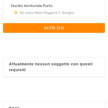
Nucleo territoriale Porto
Via Santa Maria Maggiore 1, Bologna
Nucleo territoriale Reno
ALTRI (14)
Via Battindarno 123, Bologna
Nucleo territoriale San Donato
Via dell'Artigiano 10, Bologna
Attualmente nessun soggetto con questi
Nucleo territoriale San Vitale
requisiti
Via Libia 67-69, Bologna
Nucleo territoriale Santo Stefano
Via Santo Stefano 119, Bologna
Nucleo territoriale Saragozza