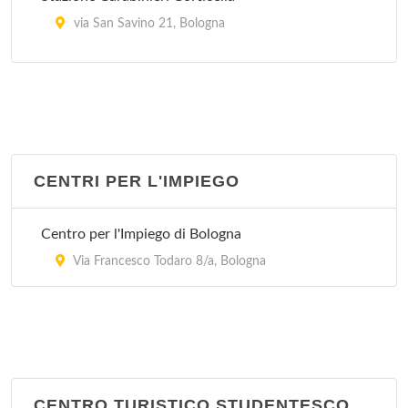
via San Savino 21, Bologna
Stazione Carabinieri Mazzini
Via Marcello Oretti 21, Bologna
Stazione Carabinieri Porta Lame
via Cipriani 25, Bologna
CENTRI PER L'IMPIEGO
Stazione Carabinieri San Ruffillo
Centro per l'Impiego di Bologna
Via di San Ruffillo 39, Bologna
Via Francesco Todaro 8/a, Bologna
CENTRO TURISTICO STUDENTESCO