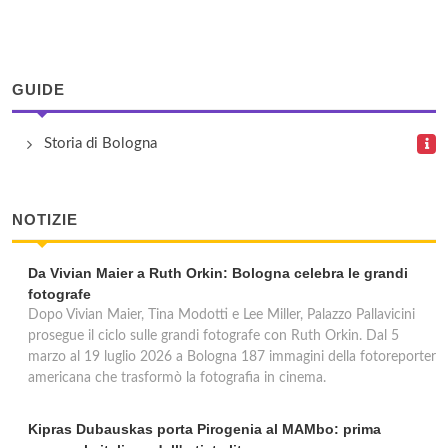
Ufficio Bologna Succursale 10
Via Andrea Costa 71, Bologna
GUIDE
Ufficio Bologna Succursale 11
Storia di Bologna
Via San Mamolo 62, Bologna
NOTIZIE
Da Vivian Maier a Ruth Orkin: Bologna celebra le grandi
fotografe
Dopo Vivian Maier, Tina Modotti e Lee Miller, Palazzo Pallavicini
prosegue il ciclo sulle grandi fotografe con Ruth Orkin. Dal 5
marzo al 19 luglio 2026 a Bologna 187 immagini della fotoreporter
americana che trasformò la fotografia in cinema.
Kipras Dubauskas porta Pirogenia al MAMbo: prima