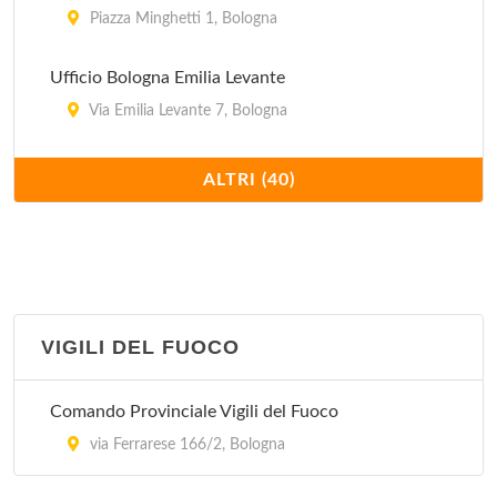
corso Italia 79, San Giovanni in Persiceto
Piazza Minghetti 1, Bologna
Ufficio Bologna Emilia Levante
Via Emilia Levante 7, Bologna
Ufficio Bologna Emilia Ponente
ALTRI (40)
Via Aurelio Saffi 30/32, Bologna
Ufficio Bologna Succursale 32
Via Caduti di Casteldebole 34/2, Bologna
VIGILI DEL FUOCO
Ufficio Bologna Succursale 5
Via Padre Francesco Maria Grimaldi 6, Bologna
Comando Provinciale Vigili del Fuoco
Ufficio Bologna Succursale 1
via Ferrarese 166/2, Bologna
Viale Pietro Pietramellara 18, Bologna