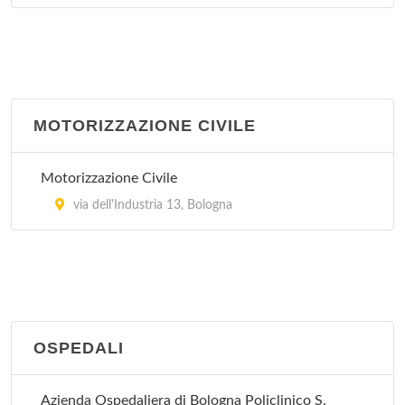
San Giovanni in Persiceto
via Guglielmo Marconi 31, San Giovanni in
Persiceto
San Lazzaro di Savena
MOTORIZZAZIONE CIVILE
via Torreggiani 12, San Lazzaro di Savena
Motorizzazione Civile
Vergato
via dell'Industria 13, Bologna
via Papa Giovanni XXIII 12, Vergato
OSPEDALI
Azienda Ospedaliera di Bologna Policlinico S.