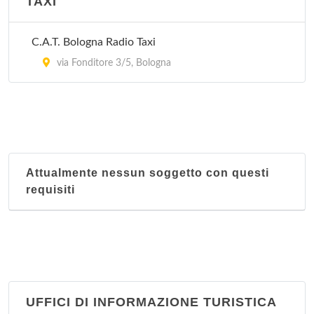
TAXI
Via Santa Croce 11/d, Bologna
C.A.T. Bologna Radio Taxi
Nucleo territoriale Savena
via Fonditore 3/5, Bologna
Via Lombardia 36, Bologna
Attualmente nessun soggetto con questi
requisiti
UFFICI DI INFORMAZIONE TURISTICA