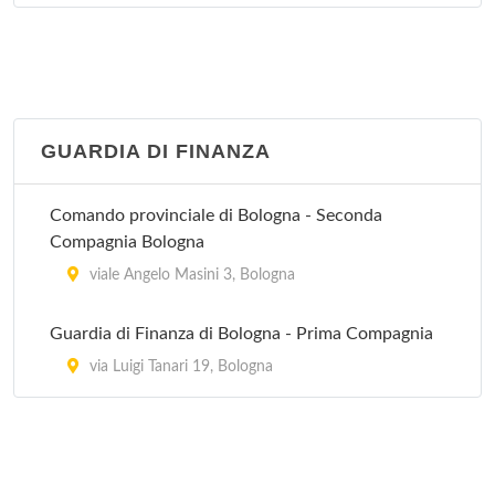
via Emilia Levante 137, Bologna
Villa Regina
via Castiglione 115, Bologna
GUARDIA DI FINANZA
Villa Torri
viale Quirico Filopanti 12, Bologna
Comando provinciale di Bologna - Seconda
Compagnia Bologna
viale Angelo Masini 3, Bologna
Guardia di Finanza di Bologna - Prima Compagnia
via Luigi Tanari 19, Bologna