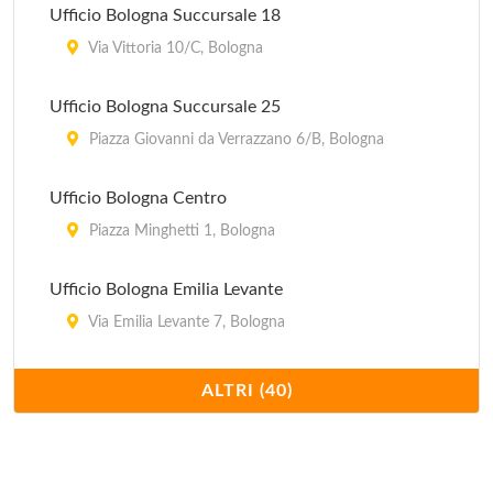
Pro Loco
Ufficio Bologna Succursale 18
via 20 Settembre 51, Dozza
Via Vittoria 10/C, Bologna
Pro Loco
Ufficio Bologna Succursale 25
via Aldo Moro 2/A, Marzabotto
Piazza Giovanni da Verrazzano 6/B, Bologna
Pro Loco
Ufficio Bologna Centro
corso Italia 79, San Giovanni in Persiceto
Piazza Minghetti 1, Bologna
Ufficio Bologna Emilia Levante
Via Emilia Levante 7, Bologna
Ufficio Bologna Emilia Ponente
ALTRI (40)
Via Aurelio Saffi 30/32, Bologna
Ufficio Bologna Succursale 32