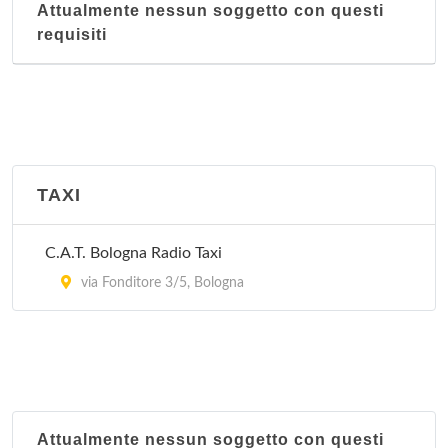
Attualmente nessun soggetto con questi
Nucleo territoriale San Vitale
requisiti
Via Libia 67-69, Bologna
Nucleo territoriale Santo Stefano
Via Santo Stefano 119, Bologna
Nucleo territoriale Saragozza
TAXI
Via Santa Croce 11/d, Bologna
C.A.T. Bologna Radio Taxi
Nucleo territoriale Savena
via Fonditore 3/5, Bologna
Via Lombardia 36, Bologna
Attualmente nessun soggetto con questi