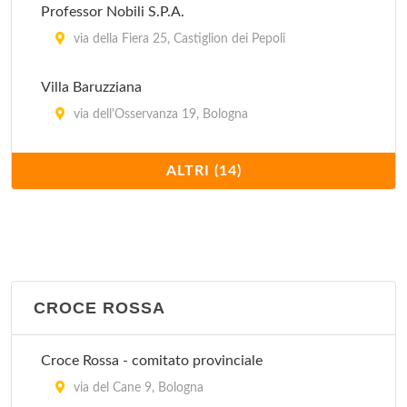
Professor Nobili S.P.A.
via della Fiera 25, Castiglion dei Pepoli
Villa Baruzziana
via dell'Osservanza 19, Bologna
Villa Bellombra
ALTRI (14)
via Bellombra 24, Bologna
Villa Chiara
Via Porrettana 170, Casalecchio di Reno
CROCE ROSSA
Villa Erbosa
Via dell'Arcoveggio 50/2, Bologna
Croce Rossa - comitato provinciale
Villa Laura
via del Cane 9, Bologna