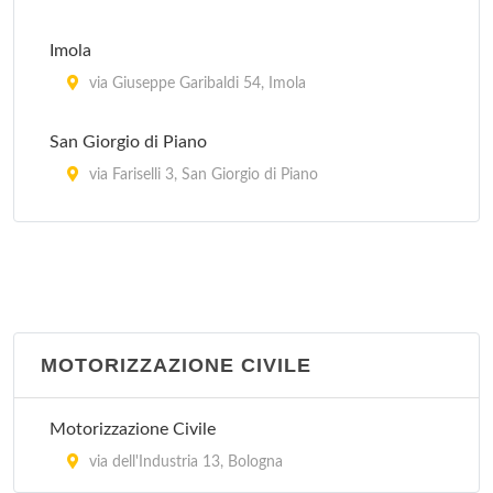
Imola
via Giuseppe Garibaldi 54, Imola
San Giorgio di Piano
via Fariselli 3, San Giorgio di Piano
San Giovanni in Persiceto
via Guglielmo Marconi 31, San Giovanni in
Persiceto
San Lazzaro di Savena
MOTORIZZAZIONE CIVILE
via Torreggiani 12, San Lazzaro di Savena
Motorizzazione Civile
Vergato
via dell'Industria 13, Bologna
via Papa Giovanni XXIII 12, Vergato