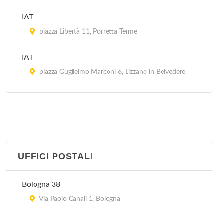
IAT
piazza Libertà 11, Porretta Terme
IAT
piazza Guglielmo Marconi 6, Lizzano in Belvedere
IAT Aereoporto Guglielmo Marconi
via Triumvurato 84, Bologna
IAT Stazione FS
piazza Medaglie d'Oro 2, Bologna
UFFICI POSTALI
Pro Loco
Bologna 38
piazza Guglielmo Marconi 1, Castiglione dei Pepoli
Via Paolo Canali 1, Bologna