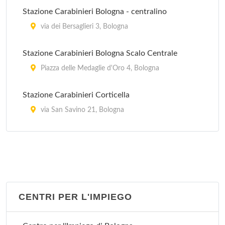
Stazione Carabinieri Bologna - centralino
via dei Bersaglieri 3, Bologna
Stazione Carabinieri Bologna Scalo Centrale
Piazza delle Medaglie d'Oro 4, Bologna
Stazione Carabinieri Corticella
via San Savino 21, Bologna
Stazione Carabinieri Mazzini
Via Marcello Oretti 21, Bologna
Stazione Carabinieri Porta Lame
via Cipriani 25, Bologna
CENTRI PER L'IMPIEGO
Stazione Carabinieri San Ruffillo