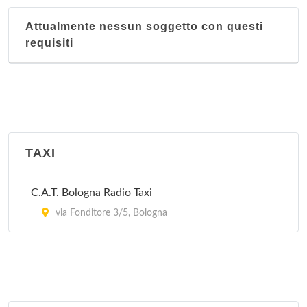
Attualmente nessun soggetto con questi
Nucleo territoriale San Vitale
requisiti
Via Libia 67-69, Bologna
Nucleo territoriale Santo Stefano
Via Santo Stefano 119, Bologna
Nucleo territoriale Saragozza
TAXI
Via Santa Croce 11/d, Bologna
C.A.T. Bologna Radio Taxi
Nucleo territoriale Savena
via Fonditore 3/5, Bologna
Via Lombardia 36, Bologna