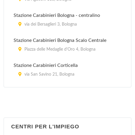
Stazione Carabinieri Bologna - centralino
via dei Bersaglieri 3, Bologna
Stazione Carabinieri Bologna Scalo Centrale
Piazza delle Medaglie d'Oro 4, Bologna
Stazione Carabinieri Corticella
via San Savino 21, Bologna
Stazione Carabinieri Mazzini
Via Marcello Oretti 21, Bologna
Stazione Carabinieri Porta Lame
via Cipriani 25, Bologna
CENTRI PER L'IMPIEGO