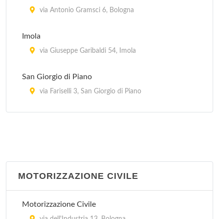
via Antonio Gramsci 6, Bologna
Imola
via Giuseppe Garibaldi 54, Imola
San Giorgio di Piano
via Fariselli 3, San Giorgio di Piano
San Giovanni in Persiceto
via Guglielmo Marconi 31, San Giovanni in
Persiceto
San Lazzaro di Savena
MOTORIZZAZIONE CIVILE
via Torreggiani 12, San Lazzaro di Savena
Motorizzazione Civile
Vergato