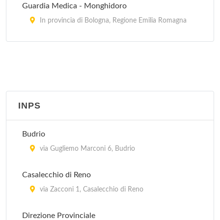
Guardia Medica - Monghidoro
In provincia di Bologna, Regione Emilia Romagna
Guardia Medica - Porretta Terme
via Roma 16, Porretta Terme
Guardia Medica - Sasso Marconi
via Porrettana 216, Sasso Marconi
INPS
Guardia Medica Pediatrica - Bologna
Budrio
In provincia di Bologna, Regione Emilia Romagna
via Gugliemo Marconi 6, Budrio
Casalecchio di Reno
via Zacconi 1, Casalecchio di Reno
Direzione Provinciale