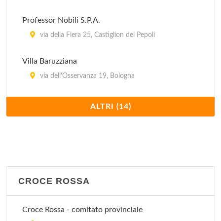
Professor Nobili S.P.A.
via della Fiera 25, Castiglion dei Pepoli
Villa Baruzziana
via dell'Osservanza 19, Bologna
Villa Bellombra
ALTRI (14)
via Bellombra 24, Bologna
Villa Chiara
Via Porrettana 170, Casalecchio di Reno
CROCE ROSSA
Villa Erbosa
Via dell'Arcoveggio 50/2, Bologna
Croce Rossa - comitato provinciale