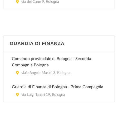
Villa Laura
via del Cane 9, Bologna
via Emilia Levante 137, Bologna
Villa Regina
via Castiglione 115, Bologna
GUARDIA DI FINANZA
Villa Torri
viale Quirico Filopanti 12, Bologna
Comando provinciale di Bologna - Seconda
Compagnia Bologna
viale Angelo Masini 3, Bologna
Guardia di Finanza di Bologna - Prima Compagnia
via Luigi Tanari 19, Bologna