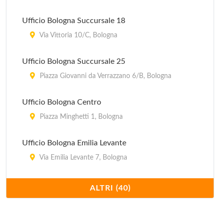
Pro Loco
Ufficio Bologna Succursale 18
piazza Costa 11, Pieve di Cento
Via Vittoria 10/C, Bologna
Pro Loco
Ufficio Bologna Succursale 25
via Aldo Moro 2/A, Marzabotto
Piazza Giovanni da Verrazzano 6/B, Bologna
Pro Loco
Ufficio Bologna Centro
corso Italia 79, San Giovanni in Persiceto
Piazza Minghetti 1, Bologna
Ufficio Bologna Emilia Levante
Via Emilia Levante 7, Bologna
Ufficio Bologna Emilia Ponente
ALTRI (40)
Via Aurelio Saffi 30/32, Bologna