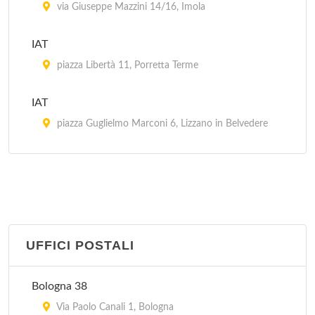
via Giuseppe Mazzini 14/16, Imola
IAT
piazza Libertà 11, Porretta Terme
IAT
piazza Guglielmo Marconi 6, Lizzano in Belvedere
IAT Aereoporto Guglielmo Marconi
via Triumvurato 84, Bologna
IAT Stazione FS
piazza Medaglie d'Oro 2, Bologna
UFFICI POSTALI
Pro Loco
Bologna 38
via 20 Settembre 51, Dozza
Via Paolo Canali 1, Bologna