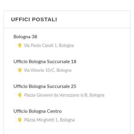
Pro Loco
piazza Guglielmo Marconi 1, Castiglione dei Pepoli
UFFICI POSTALI
Pro Loco
Bologna 38
via 20 Settembre 51, Dozza
Via Paolo Canali 1, Bologna
Pro Loco
Ufficio Bologna Succursale 18
piazza Costa 11, Pieve di Cento
Via Vittoria 10/C, Bologna
Pro Loco
Ufficio Bologna Succursale 25
via Aldo Moro 2/A, Marzabotto
Piazza Giovanni da Verrazzano 6/B, Bologna
Pro Loco
Ufficio Bologna Centro
corso Italia 79, San Giovanni in Persiceto
Piazza Minghetti 1, Bologna