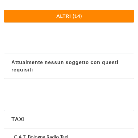
Nucleo territoriale Reno
ALTRI (14)
Via Battindarno 123, Bologna
Nucleo territoriale San Donato
Via dell'Artigiano 10, Bologna
Attualmente nessun soggetto con questi
Nucleo territoriale San Vitale
requisiti
Via Libia 67-69, Bologna
Nucleo territoriale Santo Stefano
Via Santo Stefano 119, Bologna
Nucleo territoriale Saragozza
TAXI
Via Santa Croce 11/d, Bologna
C.A.T. Bologna Radio Taxi