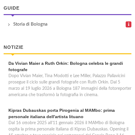
Via Andrea Costa 71, Bologna
GUIDE
Ufficio Bologna Succursale 11
Storia di Bologna
Via San Mamolo 62, Bologna
NOTIZIE
Da Vivian Maier a Ruth Orkin: Bologna celebra le grandi
fotografe
Dopo Vivian Maier, Tina Modotti e Lee Miller, Palazzo Pallavicini
prosegue il ciclo sulle grandi fotografe con Ruth Orkin. Dal 5
marzo al 19 luglio 2026 a Bologna 187 immagini della fotoreporter
americana che trasformò la fotografia in cinema.
Kipras Dubauskas porta Pirogenia al MAMbo: prima
personale italiana dell'artista lituano
Dal 16 ottobre 2025 all'11 gennaio 2026 il MAMbo di Bologna
ospita la prima personale italiana di Kipras Dubauskas. Opening il