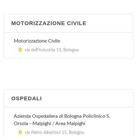
Persiceto
San Lazzaro di Savena
MOTORIZZAZIONE CIVILE
via Torreggiani 12, San Lazzaro di Savena
Motorizzazione Civile
Vergato
via dell'Industria 13, Bologna
via Papa Giovanni XXIII 12, Vergato
OSPEDALI
Azienda Ospedaliera di Bologna Policlinico S.
Orsola - Malpighi / Area Malpighi
via Pietro Albertoni 15, Bologna