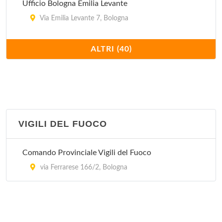
Ufficio Bologna Emilia Levante
Via Emilia Levante 7, Bologna
Ufficio Bologna Emilia Ponente
ALTRI (40)
Via Aurelio Saffi 30/32, Bologna
Ufficio Bologna Succursale 32
Via Caduti di Casteldebole 34/2, Bologna
VIGILI DEL FUOCO
Ufficio Bologna Succursale 5
Via Padre Francesco Maria Grimaldi 6, Bologna
Comando Provinciale Vigili del Fuoco
Ufficio Bologna Succursale 1
via Ferrarese 166/2, Bologna
Viale Pietro Pietramellara 18, Bologna
Ufficio Bologna Succursale 10