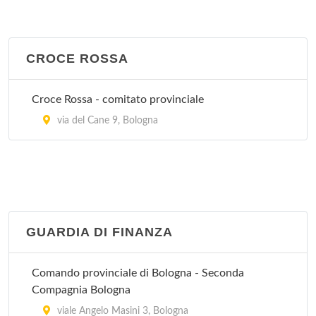
Villa Chiara
Via Porrettana 170, Casalecchio di Reno
CROCE ROSSA
Villa Erbosa
Via dell'Arcoveggio 50/2, Bologna
Croce Rossa - comitato provinciale
Villa Laura
via del Cane 9, Bologna
via Emilia Levante 137, Bologna
Villa Regina
via Castiglione 115, Bologna
GUARDIA DI FINANZA
Villa Torri
viale Quirico Filopanti 12, Bologna
Comando provinciale di Bologna - Seconda
Compagnia Bologna
viale Angelo Masini 3, Bologna