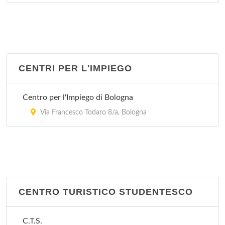
Stazione Carabinieri Mazzini
Via Marcello Oretti 21, Bologna
Stazione Carabinieri Porta Lame
via Cipriani 25, Bologna
CENTRI PER L'IMPIEGO
Stazione Carabinieri San Ruffillo
Centro per l'Impiego di Bologna
Via di San Ruffillo 39, Bologna
Via Francesco Todaro 8/a, Bologna
CENTRO TURISTICO STUDENTESCO
C.T.S.