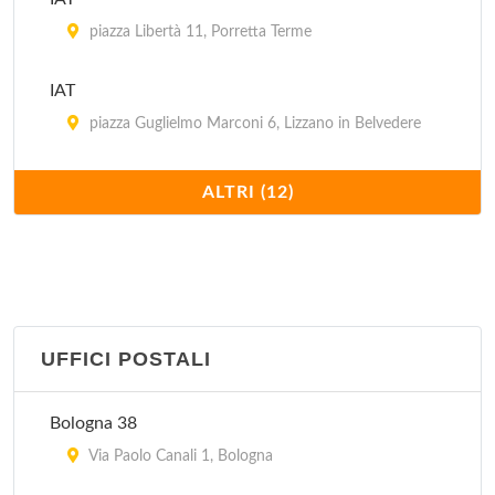
piazza Libertà 11, Porretta Terme
IAT
piazza Guglielmo Marconi 6, Lizzano in Belvedere
IAT Aereoporto Guglielmo Marconi
ALTRI (12)
via Triumvurato 84, Bologna
IAT Stazione FS
piazza Medaglie d'Oro 2, Bologna
UFFICI POSTALI
Pro Loco
piazza Guglielmo Marconi 1, Castiglione dei Pepoli
Bologna 38
Pro Loco
Via Paolo Canali 1, Bologna
via 20 Settembre 51, Dozza