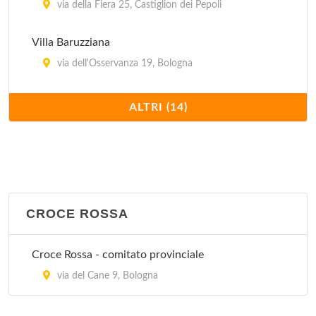
via della Fiera 25, Castiglion dei Pepoli
Villa Baruzziana
via dell'Osservanza 19, Bologna
Villa Bellombra
ALTRI (14)
via Bellombra 24, Bologna
Villa Chiara
Via Porrettana 170, Casalecchio di Reno
CROCE ROSSA
Villa Erbosa
Via dell'Arcoveggio 50/2, Bologna
Croce Rossa - comitato provinciale
Villa Laura
via del Cane 9, Bologna
via Emilia Levante 137, Bologna