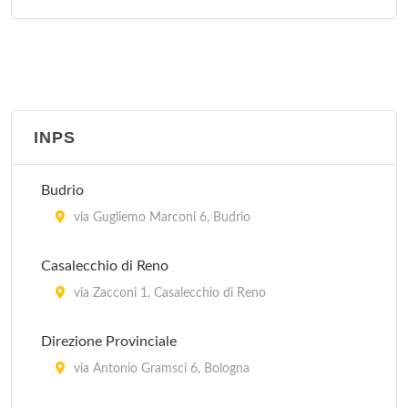
Guardia Medica - Porretta Terme
via Roma 16, Porretta Terme
Guardia Medica - Sasso Marconi
via Porrettana 216, Sasso Marconi
INPS
Guardia Medica Pediatrica - Bologna
Budrio
In provincia di Bologna, Regione Emilia Romagna
via Gugliemo Marconi 6, Budrio
Casalecchio di Reno
via Zacconi 1, Casalecchio di Reno
Direzione Provinciale
via Antonio Gramsci 6, Bologna