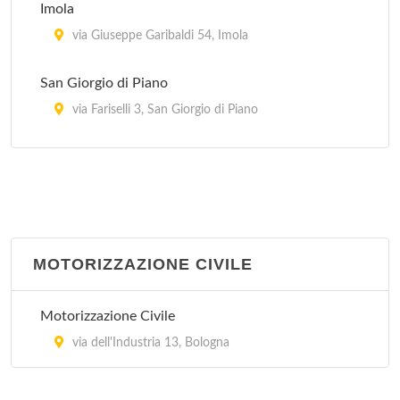
Imola
via Giuseppe Garibaldi 54, Imola
San Giorgio di Piano
via Fariselli 3, San Giorgio di Piano
San Giovanni in Persiceto
via Guglielmo Marconi 31, San Giovanni in
Persiceto
San Lazzaro di Savena
MOTORIZZAZIONE CIVILE
via Torreggiani 12, San Lazzaro di Savena
Motorizzazione Civile
Vergato
via dell'Industria 13, Bologna
via Papa Giovanni XXIII 12, Vergato