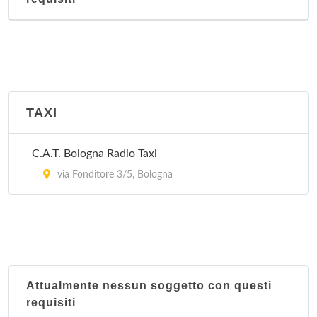
Via Libia 67-69, Bologna
Nucleo territoriale Santo Stefano
Via Santo Stefano 119, Bologna
Nucleo territoriale Saragozza
TAXI
Via Santa Croce 11/d, Bologna
C.A.T. Bologna Radio Taxi
Nucleo territoriale Savena
via Fonditore 3/5, Bologna
Via Lombardia 36, Bologna
Attualmente nessun soggetto con questi
requisiti