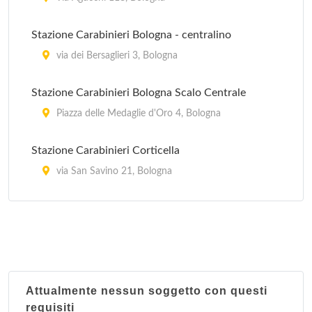
Stazione Carabinieri Bologna - centralino
via dei Bersaglieri 3, Bologna
Stazione Carabinieri Bologna Scalo Centrale
Piazza delle Medaglie d'Oro 4, Bologna
Stazione Carabinieri Corticella
via San Savino 21, Bologna
Stazione Carabinieri Mazzini
Via Marcello Oretti 21, Bologna
Stazione Carabinieri Porta Lame
via Cipriani 25, Bologna
Attualmente nessun soggetto con questi
requisiti