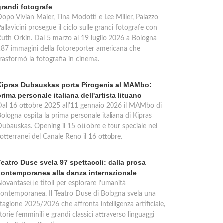
grandi fotografe
Dopo Vivian Maier, Tina Modotti e Lee Miller, Palazzo
allavicini prosegue il ciclo sulle grandi fotografe con
Ruth Orkin. Dal 5 marzo al 19 luglio 2026 a Bologna
187 immagini della fotoreporter americana che
trasformò la fotografia in cinema.
Kipras Dubauskas porta Pirogenia al MAMbo:
prima personale italiana dell'artista lituano
Dal 16 ottobre 2025 all'11 gennaio 2026 il MAMbo di
ologna ospita la prima personale italiana di Kipras
Dubauskas. Opening il 15 ottobre e tour speciale nei
otterranei del Canale Reno il 16 ottobre.
Teatro Duse svela 97 spettacoli: dalla prosa
contemporanea alla danza internazionale
Novantasette titoli per esplorare l'umanità
contemporanea. Il Teatro Duse di Bologna svela una
tagione 2025/2026 che affronta intelligenza artificiale,
torie femminili e grandi classici attraverso linguaggi