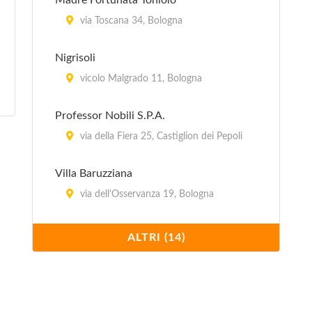
Madre Fortunata Toniolo
via Toscana 34, Bologna
Nigrisoli
vicolo Malgrado 11, Bologna
Professor Nobili S.P.A.
via della Fiera 25, Castiglion dei Pepoli
Villa Baruzziana
via dell'Osservanza 19, Bologna
Villa Bellombra
ALTRI (14)
via Bellombra 24, Bologna
Villa Chiara
Via Porrettana 170, Casalecchio di Reno