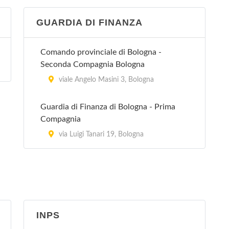
GUARDIA DI FINANZA
Villa Erbosa
Via dell'Arcoveggio 50/2, Bologna
Comando provinciale di Bologna -
Seconda Compagnia Bologna
Villa Laura
viale Angelo Masini 3, Bologna
via Emilia Levante 137, Bologna
Guardia di Finanza di Bologna - Prima
Villa Regina
Compagnia
via Castiglione 115, Bologna
via Luigi Tanari 19, Bologna
Villa Torri
viale Quirico Filopanti 12, Bologna
INPS