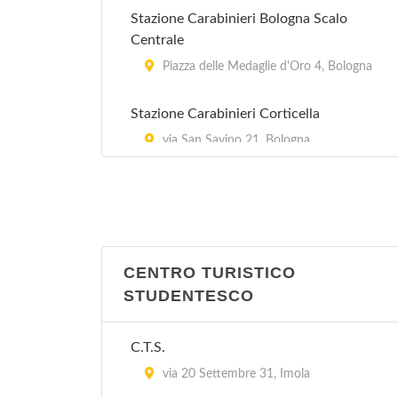
Stazione Carabinieri Bologna Scalo
Centrale
Piazza delle Medaglie d'Oro 4, Bologna
Stazione Carabinieri Corticella
via San Savino 21, Bologna
Stazione Carabinieri Mazzini
Via Marcello Oretti 21, Bologna
Stazione Carabinieri Porta Lame
CENTRO TURISTICO
via Cipriani 25, Bologna
STUDENTESCO
Stazione Carabinieri San Ruffillo
C.T.S.
Via di San Ruffillo 39, Bologna
via 20 Settembre 31, Imola