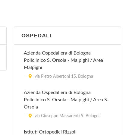
via Guglielmo Marconi 31, San Giovanni
in Persiceto
San Lazzaro di Savena
OSPEDALI
via Torreggiani 12, San Lazzaro di
Savena
Azienda Ospedaliera di Bologna
Policlinico S. Orsola - Malpighi / Area
Vergato
Malpighi
via Papa Giovanni XXIII 12, Vergato
via Pietro Albertoni 15, Bologna
Azienda Ospedaliera di Bologna
Policlinico S. Orsola - Malpighi / Area S.
Orsola
via Giuseppe Massarenti 9, Bologna
Istituti Ortopedici Rizzoli