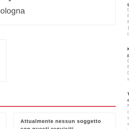
ologna
P
B
s
s
Attualmente nessun soggetto
s