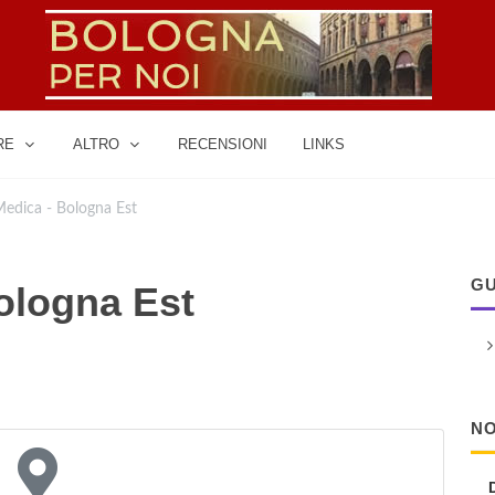
RE
ALTRO
RECENSIONI
LINKS
edica - Bologna Est
GU
ologna Est
NO