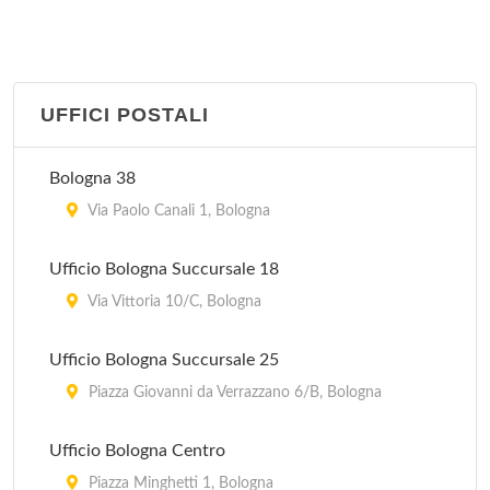
IAT Stazione FS
piazza Medaglie d'Oro 2, Bologna
UFFICI POSTALI
Pro Loco
piazza Guglielmo Marconi 1, Castiglione dei Pepoli
Bologna 38
Pro Loco
Via Paolo Canali 1, Bologna
via 20 Settembre 51, Dozza
Ufficio Bologna Succursale 18
Pro Loco
Via Vittoria 10/C, Bologna
piazza Costa 11, Pieve di Cento
Ufficio Bologna Succursale 25
Pro Loco
Piazza Giovanni da Verrazzano 6/B, Bologna
via Aldo Moro 2/A, Marzabotto
Ufficio Bologna Centro
Piazza Minghetti 1, Bologna