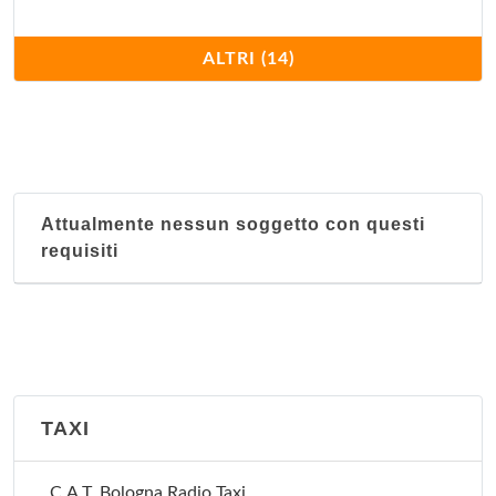
Nucleo territoriale Reno
ALTRI (14)
Via Battindarno 123, Bologna
Nucleo territoriale San Donato
Via dell'Artigiano 10, Bologna
Attualmente nessun soggetto con questi
Nucleo territoriale San Vitale
requisiti
Via Libia 67-69, Bologna
Nucleo territoriale Santo Stefano
Via Santo Stefano 119, Bologna
Nucleo territoriale Saragozza
TAXI
Via Santa Croce 11/d, Bologna
C.A.T. Bologna Radio Taxi