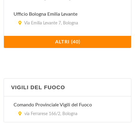
Ufficio Bologna Emilia Levante
Via Emilia Levante 7, Bologna
Ufficio Bologna Emilia Ponente
ALTRI (40)
Via Aurelio Saffi 30/32, Bologna
Ufficio Bologna Succursale 32
Via Caduti di Casteldebole 34/2, Bologna
VIGILI DEL FUOCO
Ufficio Bologna Succursale 5
Via Padre Francesco Maria Grimaldi 6, Bologna
Comando Provinciale Vigili del Fuoco
Ufficio Bologna Succursale 1
via Ferrarese 166/2, Bologna
Viale Pietro Pietramellara 18, Bologna