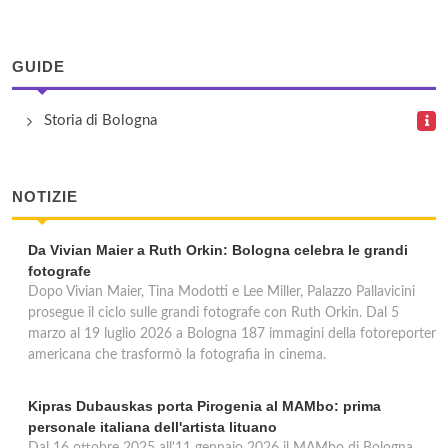
Ufficio Bologna Succursale 10
Via Andrea Costa 71, Bologna
GUIDE
Ufficio Bologna Succursale 11
Storia di Bologna
Via San Mamolo 62, Bologna
NOTIZIE
Da Vivian Maier a Ruth Orkin: Bologna celebra le grandi
fotografe
Dopo Vivian Maier, Tina Modotti e Lee Miller, Palazzo Pallavicini
prosegue il ciclo sulle grandi fotografe con Ruth Orkin. Dal 5
marzo al 19 luglio 2026 a Bologna 187 immagini della fotoreporter
americana che trasformò la fotografia in cinema.
Kipras Dubauskas porta Pirogenia al MAMbo: prima
personale italiana dell'artista lituano