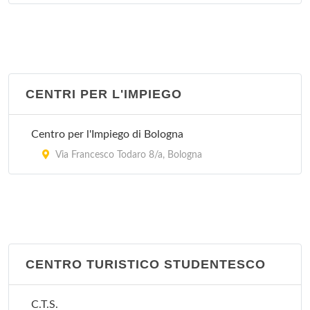
Stazione Carabinieri Mazzini
Via Marcello Oretti 21, Bologna
Stazione Carabinieri Porta Lame
via Cipriani 25, Bologna
CENTRI PER L'IMPIEGO
Stazione Carabinieri San Ruffillo
Centro per l'Impiego di Bologna
Via di San Ruffillo 39, Bologna
Via Francesco Todaro 8/a, Bologna
CENTRO TURISTICO STUDENTESCO
C.T.S.