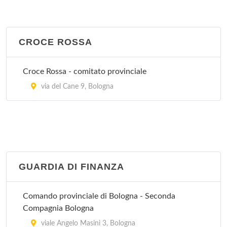
Villa Chiara
Via Porrettana 170, Casalecchio di Reno
CROCE ROSSA
Villa Erbosa
Via dell'Arcoveggio 50/2, Bologna
Croce Rossa - comitato provinciale
Villa Laura
via del Cane 9, Bologna
via Emilia Levante 137, Bologna
Villa Regina
via Castiglione 115, Bologna
GUARDIA DI FINANZA
Villa Torri
viale Quirico Filopanti 12, Bologna
Comando provinciale di Bologna - Seconda
Compagnia Bologna
viale Angelo Masini 3, Bologna