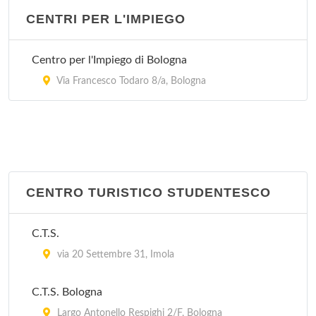
via Cipriani 25, Bologna
CENTRI PER L'IMPIEGO
Stazione Carabinieri San Ruffillo
Centro per l'Impiego di Bologna
Via di San Ruffillo 39, Bologna
Via Francesco Todaro 8/a, Bologna
CENTRO TURISTICO STUDENTESCO
C.T.S.
via 20 Settembre 31, Imola
C.T.S. Bologna
Largo Antonello Respighi 2/F, Bologna