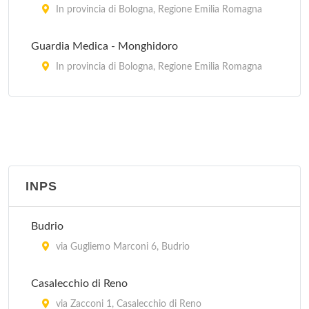
In provincia di Bologna, Regione Emilia Romagna
Guardia Medica - Monghidoro
In provincia di Bologna, Regione Emilia Romagna
Guardia Medica - Porretta Terme
via Roma 16, Porretta Terme
Guardia Medica - Sasso Marconi
via Porrettana 216, Sasso Marconi
INPS
Guardia Medica Pediatrica - Bologna
Budrio
In provincia di Bologna, Regione Emilia Romagna
via Gugliemo Marconi 6, Budrio
Casalecchio di Reno
via Zacconi 1, Casalecchio di Reno