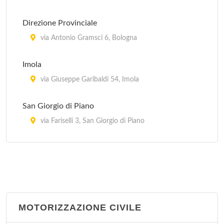
Direzione Provinciale
via Antonio Gramsci 6, Bologna
Imola
via Giuseppe Garibaldi 54, Imola
San Giorgio di Piano
via Fariselli 3, San Giorgio di Piano
San Giovanni in Persiceto
via Guglielmo Marconi 31, San Giovanni in
Persiceto
San Lazzaro di Savena
MOTORIZZAZIONE CIVILE
via Torreggiani 12, San Lazzaro di Savena