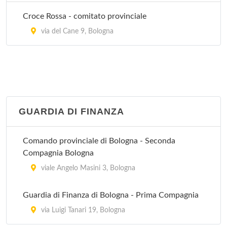
Via dell'Arcoveggio 50/2, Bologna
Croce Rossa - comitato provinciale
Villa Laura
via del Cane 9, Bologna
via Emilia Levante 137, Bologna
Villa Regina
via Castiglione 115, Bologna
GUARDIA DI FINANZA
Villa Torri
viale Quirico Filopanti 12, Bologna
Comando provinciale di Bologna - Seconda
Compagnia Bologna
viale Angelo Masini 3, Bologna
Guardia di Finanza di Bologna - Prima Compagnia
via Luigi Tanari 19, Bologna