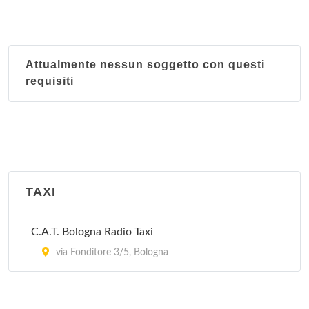
Nucleo territoriale San Donato
Via dell'Artigiano 10, Bologna
Attualmente nessun soggetto con questi
Nucleo territoriale San Vitale
requisiti
Via Libia 67-69, Bologna
Nucleo territoriale Santo Stefano
Via Santo Stefano 119, Bologna
Nucleo territoriale Saragozza
TAXI
Via Santa Croce 11/d, Bologna
C.A.T. Bologna Radio Taxi
Nucleo territoriale Savena
via Fonditore 3/5, Bologna
Via Lombardia 36, Bologna