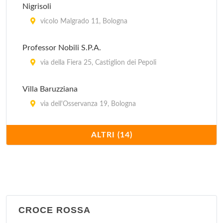
Nigrisoli
vicolo Malgrado 11, Bologna
Professor Nobili S.P.A.
via della Fiera 25, Castiglion dei Pepoli
Villa Baruzziana
via dell'Osservanza 19, Bologna
Villa Bellombra
ALTRI (14)
via Bellombra 24, Bologna
Villa Chiara
Via Porrettana 170, Casalecchio di Reno
CROCE ROSSA
Villa Erbosa