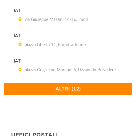
IAT
via Giuseppe Mazzini 14/16, Imola
IAT
piazza Libertà 11, Porretta Terme
IAT
piazza Guglielmo Marconi 6, Lizzano in Belvedere
IAT Aereoporto Guglielmo Marconi
ALTRI (12)
via Triumvurato 84, Bologna
IAT Stazione FS
piazza Medaglie d'Oro 2, Bologna
UFFICI POSTALI