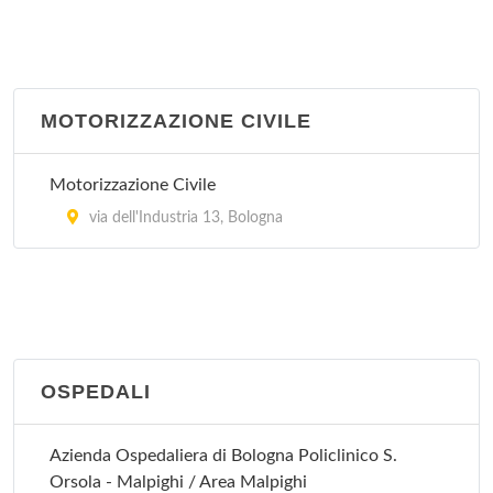
via Guglielmo Marconi 31, San Giovanni in
Persiceto
San Lazzaro di Savena
MOTORIZZAZIONE CIVILE
via Torreggiani 12, San Lazzaro di Savena
Motorizzazione Civile
Vergato
via dell'Industria 13, Bologna
via Papa Giovanni XXIII 12, Vergato
OSPEDALI
Azienda Ospedaliera di Bologna Policlinico S.
Orsola - Malpighi / Area Malpighi