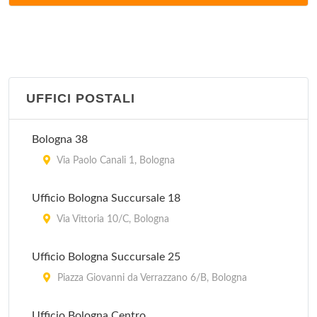
via Triumvurato 84, Bologna
IAT Stazione FS
piazza Medaglie d'Oro 2, Bologna
UFFICI POSTALI
Pro Loco
piazza Guglielmo Marconi 1, Castiglione dei Pepoli
Bologna 38
Pro Loco
Via Paolo Canali 1, Bologna
via 20 Settembre 51, Dozza
Ufficio Bologna Succursale 18
Pro Loco
Via Vittoria 10/C, Bologna
piazza Costa 11, Pieve di Cento
Ufficio Bologna Succursale 25
Pro Loco
Piazza Giovanni da Verrazzano 6/B, Bologna
via Aldo Moro 2/A, Marzabotto
Ufficio Bologna Centro