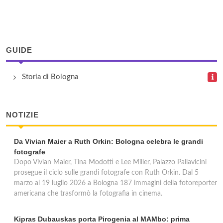
Ufficio Bologna Succursale 10
Via Andrea Costa 71, Bologna
GUIDE
Ufficio Bologna Succursale 11
Storia di Bologna
Via San Mamolo 62, Bologna
NOTIZIE
Da Vivian Maier a Ruth Orkin: Bologna celebra le grandi
fotografe
Dopo Vivian Maier, Tina Modotti e Lee Miller, Palazzo Pallavicini
prosegue il ciclo sulle grandi fotografe con Ruth Orkin. Dal 5
marzo al 19 luglio 2026 a Bologna 187 immagini della fotoreporter
americana che trasformò la fotografia in cinema.
Kipras Dubauskas porta Pirogenia al MAMbo: prima