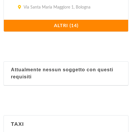
Via Santa Maria Maggiore 1, Bologna
Nucleo territoriale Reno
ALTRI (14)
Via Battindarno 123, Bologna
Nucleo territoriale San Donato
Via dell'Artigiano 10, Bologna
Attualmente nessun soggetto con questi
Nucleo territoriale San Vitale
requisiti
Via Libia 67-69, Bologna
Nucleo territoriale Santo Stefano
Via Santo Stefano 119, Bologna
Nucleo territoriale Saragozza
TAXI
Via Santa Croce 11/d, Bologna