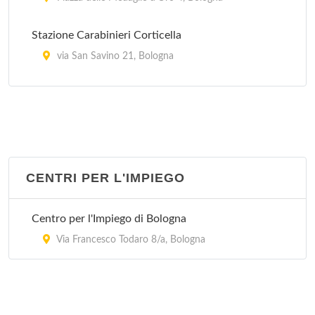
Stazione Carabinieri Corticella
via San Savino 21, Bologna
Stazione Carabinieri Mazzini
Via Marcello Oretti 21, Bologna
Stazione Carabinieri Porta Lame
via Cipriani 25, Bologna
CENTRI PER L'IMPIEGO
Stazione Carabinieri San Ruffillo
Centro per l'Impiego di Bologna
Via di San Ruffillo 39, Bologna
Via Francesco Todaro 8/a, Bologna