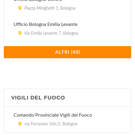
Piazza Minghetti 1, Bologna
Ufficio Bologna Emilia Levante
Via Emilia Levante 7, Bologna
Ufficio Bologna Emilia Ponente
ALTRI (40)
Via Aurelio Saffi 30/32, Bologna
Ufficio Bologna Succursale 32
Via Caduti di Casteldebole 34/2, Bologna
VIGILI DEL FUOCO
Ufficio Bologna Succursale 5
Via Padre Francesco Maria Grimaldi 6, Bologna
Comando Provinciale Vigili del Fuoco
Ufficio Bologna Succursale 1
via Ferrarese 166/2, Bologna
Viale Pietro Pietramellara 18, Bologna