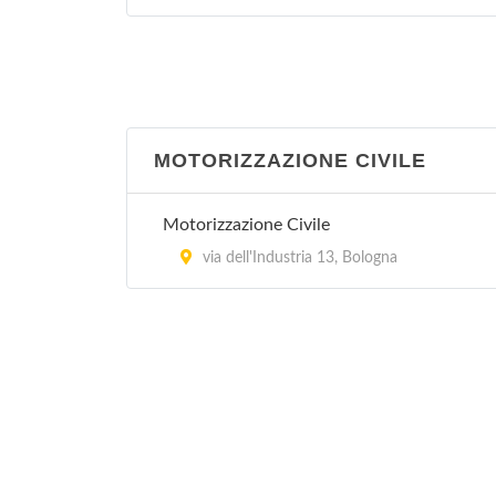
Guardia Medica - Monghidoro
In provincia di Bologna, Regione Emilia
Romagna
Guardia Medica - Porretta Terme
MOTORIZZAZIONE CIVILE
via Roma 16, Porretta Terme
Motorizzazione Civile
Guardia Medica - Sasso Marconi
via dell'Industria 13, Bologna
via Porrettana 216, Sasso Marconi
Guardia Medica Pediatrica - Bologna
In provincia di Bologna, Regione Emilia
Romagna