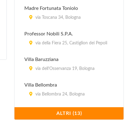
Madre Fortunata Toniolo
via Toscana 34, Bologna
Professor Nobili S.P.A.
via della Fiera 25, Castiglion dei Pepoli
Villa Baruzziana
via dell'Osservanza 19, Bologna
Villa Bellombra
via Bellombra 24, Bologna
Villa Chiara
ALTRI (13)
Via Porrettana 170, Casalecchio di Reno
Villa Erbosa