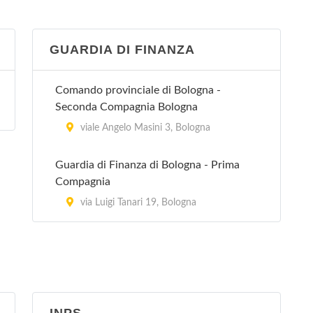
Via dell'Arcoveggio 50/2, Bologna
GUARDIA DI FINANZA
Villa Laura
via Emilia Levante 137, Bologna
Comando provinciale di Bologna -
Seconda Compagnia Bologna
Villa Regina
viale Angelo Masini 3, Bologna
via Castiglione 115, Bologna
Guardia di Finanza di Bologna - Prima
Villa Torri
Compagnia
viale Quirico Filopanti 12, Bologna
via Luigi Tanari 19, Bologna
Villa Verde A. Murri
via San Mamolo 45, Bologna