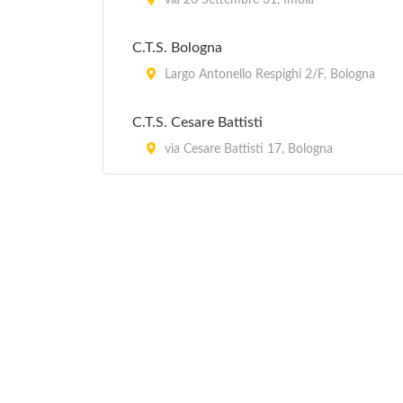
via 20 Settembre 31, Imola
C.T.S. Bologna
Largo Antonello Respighi 2/F, Bologna
C.T.S. Cesare Battisti
via Cesare Battisti 17, Bologna