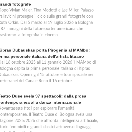
grandi fotografe
Dopo Vivian Maier, Tina Modotti e Lee Miller, Palazzo
allavicini prosegue il ciclo sulle grandi fotografe con
Ruth Orkin. Dal 5 marzo al 19 luglio 2026 a Bologna
187 immagini della fotoreporter americana che
trasformò la fotografia in cinema.
Kipras Dubauskas porta Pirogenia al MAMbo:
prima personale italiana dell'artista lituano
Dal 16 ottobre 2025 all'11 gennaio 2026 il MAMbo di
ologna ospita la prima personale italiana di Kipras
Dubauskas. Opening il 15 ottobre e tour speciale nei
otterranei del Canale Reno il 16 ottobre.
Teatro Duse svela 97 spettacoli: dalla prosa
contemporanea alla danza internazionale
Novantasette titoli per esplorare l'umanità
contemporanea. Il Teatro Duse di Bologna svela una
tagione 2025/2026 che affronta intelligenza artificiale,
torie femminili e grandi classici attraverso linguaggi