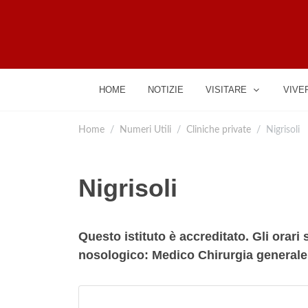
HOME
NOTIZIE
VISITARE
VIVE
Home
Numeri Utili
Cliniche private
Nigrisoli
Nigrisoli
Questo istituto è accreditato. Gli orari s
nosologico: Medico Chirurgia generale. 