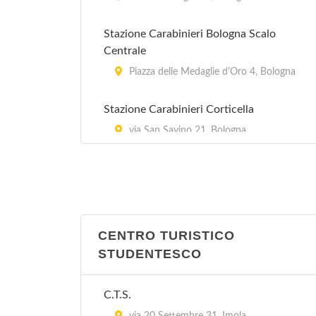
Stazione Carabinieri Bologna Scalo
Centrale
Piazza delle Medaglie d'Oro 4, Bologna
Stazione Carabinieri Corticella
via San Savino 21, Bologna
Stazione Carabinieri Mazzini
Via Marcello Oretti 21, Bologna
Stazione Carabinieri Porta Lame
CENTRO TURISTICO
via Cipriani 25, Bologna
STUDENTESCO
Stazione Carabinieri San Ruffillo
C.T.S.
Via di San Ruffillo 39, Bologna