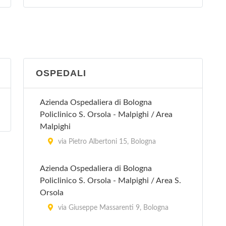
San Giovanni in Persiceto
via Guglielmo Marconi 31, San Giovanni
in Persiceto
San Lazzaro di Savena
OSPEDALI
via Torreggiani 12, San Lazzaro di
Savena
Azienda Ospedaliera di Bologna
Policlinico S. Orsola - Malpighi / Area
Vergato
Malpighi
via Papa Giovanni XXIII 12, Vergato
via Pietro Albertoni 15, Bologna
Azienda Ospedaliera di Bologna
Policlinico S. Orsola - Malpighi / Area S.
Orsola
via Giuseppe Massarenti 9, Bologna