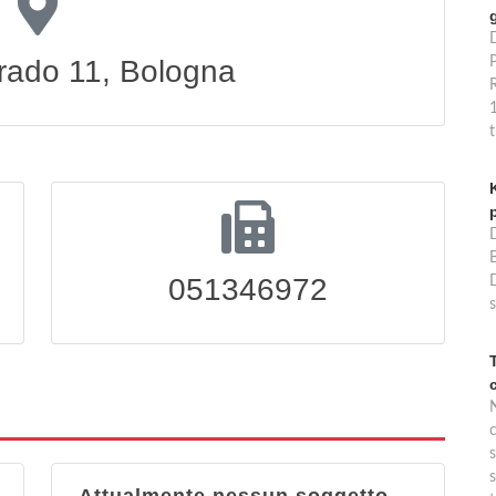
grado 11, Bologna
P
B
051346972
s
s
s