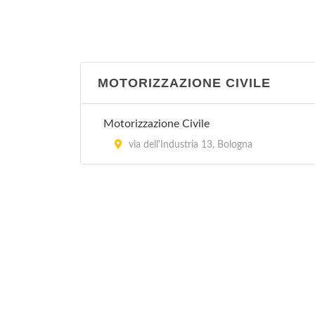
In provincia di Bologna, Regione Emilia
Romagna
Guardia Medica - Porretta Terme
MOTORIZZAZIONE CIVILE
via Roma 16, Porretta Terme
Motorizzazione Civile
Guardia Medica - Sasso Marconi
via dell'Industria 13, Bologna
via Porrettana 216, Sasso Marconi
Guardia Medica Pediatrica - Bologna
In provincia di Bologna, Regione Emilia
Romagna