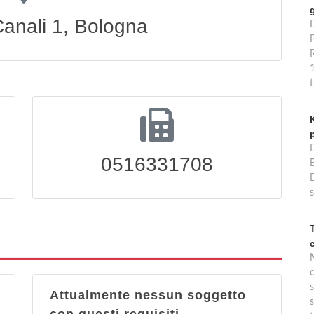
Canali 1, Bologna
P
0516331708
B
s
s
Attualmente nessun soggetto
s