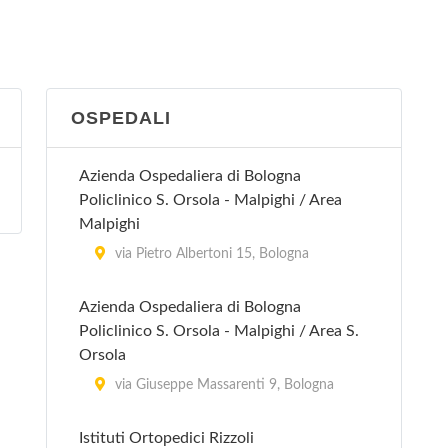
via Guglielmo Marconi 31, San Giovanni
in Persiceto
San Lazzaro di Savena
OSPEDALI
via Torreggiani 12, San Lazzaro di
Savena
Azienda Ospedaliera di Bologna
Policlinico S. Orsola - Malpighi / Area
Vergato
Malpighi
via Papa Giovanni XXIII 12, Vergato
via Pietro Albertoni 15, Bologna
Azienda Ospedaliera di Bologna
Policlinico S. Orsola - Malpighi / Area S.
Orsola
via Giuseppe Massarenti 9, Bologna
Istituti Ortopedici Rizzoli