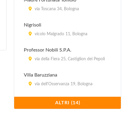
Madre Fortunata Toniolo
via Toscana 34, Bologna
Nigrisoli
vicolo Malgrado 11, Bologna
Professor Nobili S.P.A.
via della Fiera 25, Castiglion dei Pepoli
Villa Baruzziana
via dell'Osservanza 19, Bologna
Villa Bellombra
ALTRI (14)
via Bellombra 24, Bologna
Villa Chiara
Via Porrettana 170, Casalecchio di Reno