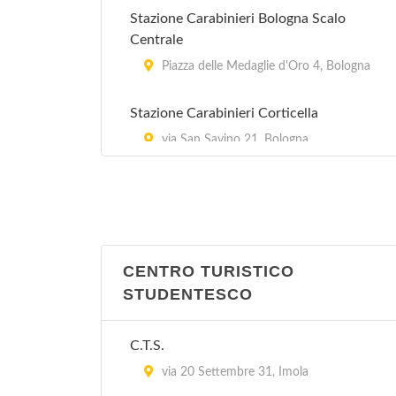
Stazione Carabinieri Bologna Scalo
Centrale
Piazza delle Medaglie d'Oro 4, Bologna
Stazione Carabinieri Corticella
via San Savino 21, Bologna
Stazione Carabinieri Mazzini
Via Marcello Oretti 21, Bologna
Stazione Carabinieri Porta Lame
CENTRO TURISTICO
via Cipriani 25, Bologna
STUDENTESCO
Stazione Carabinieri San Ruffillo
C.T.S.
Via di San Ruffillo 39, Bologna
via 20 Settembre 31, Imola