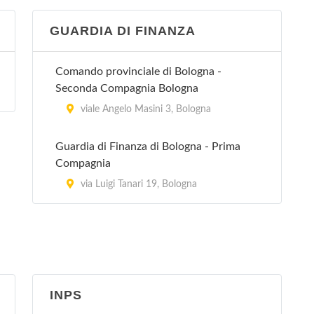
GUARDIA DI FINANZA
Villa Erbosa
Via dell'Arcoveggio 50/2, Bologna
Comando provinciale di Bologna -
Seconda Compagnia Bologna
Villa Laura
viale Angelo Masini 3, Bologna
via Emilia Levante 137, Bologna
Guardia di Finanza di Bologna - Prima
Villa Regina
Compagnia
via Castiglione 115, Bologna
via Luigi Tanari 19, Bologna
Villa Torri
viale Quirico Filopanti 12, Bologna
INPS