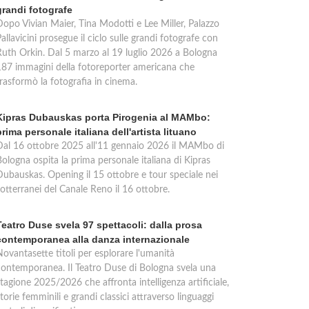
grandi fotografe
Dopo Vivian Maier, Tina Modotti e Lee Miller, Palazzo
allavicini prosegue il ciclo sulle grandi fotografe con
Ruth Orkin. Dal 5 marzo al 19 luglio 2026 a Bologna
187 immagini della fotoreporter americana che
trasformò la fotografia in cinema.
Kipras Dubauskas porta Pirogenia al MAMbo:
prima personale italiana dell'artista lituano
Dal 16 ottobre 2025 all'11 gennaio 2026 il MAMbo di
ologna ospita la prima personale italiana di Kipras
Dubauskas. Opening il 15 ottobre e tour speciale nei
otterranei del Canale Reno il 16 ottobre.
Teatro Duse svela 97 spettacoli: dalla prosa
contemporanea alla danza internazionale
Novantasette titoli per esplorare l'umanità
contemporanea. Il Teatro Duse di Bologna svela una
tagione 2025/2026 che affronta intelligenza artificiale,
torie femminili e grandi classici attraverso linguaggi