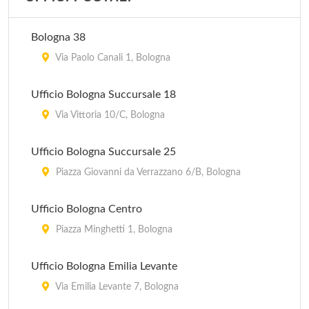
Pro Loco
piazza Guglielmo Marconi 1, Castiglione dei Pepoli
Bologna 38
Pro Loco
Via Paolo Canali 1, Bologna
via 20 Settembre 51, Dozza
Ufficio Bologna Succursale 18
Pro Loco
Via Vittoria 10/C, Bologna
piazza Costa 11, Pieve di Cento
Ufficio Bologna Succursale 25
Pro Loco
Piazza Giovanni da Verrazzano 6/B, Bologna
via Aldo Moro 2/A, Marzabotto
Ufficio Bologna Centro
Piazza Minghetti 1, Bologna
Ufficio Bologna Emilia Levante
Via Emilia Levante 7, Bologna