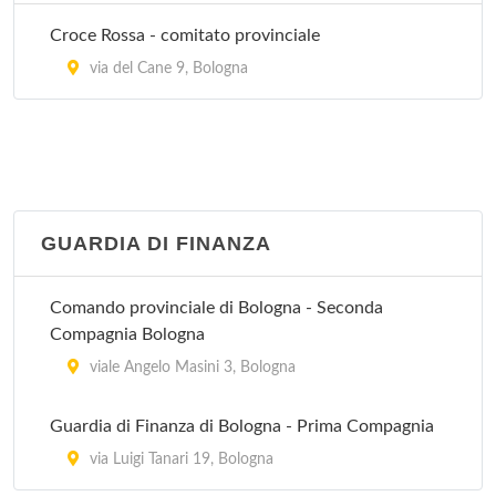
Via dell'Arcoveggio 50/2, Bologna
Croce Rossa - comitato provinciale
Villa Laura
via del Cane 9, Bologna
via Emilia Levante 137, Bologna
Villa Regina
via Castiglione 115, Bologna
GUARDIA DI FINANZA
Villa Torri
viale Quirico Filopanti 12, Bologna
Comando provinciale di Bologna - Seconda
Compagnia Bologna
viale Angelo Masini 3, Bologna
Guardia di Finanza di Bologna - Prima Compagnia
via Luigi Tanari 19, Bologna