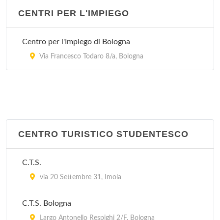
via Cipriani 25, Bologna
CENTRI PER L'IMPIEGO
Stazione Carabinieri San Ruffillo
Centro per l'Impiego di Bologna
Via di San Ruffillo 39, Bologna
Via Francesco Todaro 8/a, Bologna
CENTRO TURISTICO STUDENTESCO
C.T.S.
via 20 Settembre 31, Imola
C.T.S. Bologna
Largo Antonello Respighi 2/F, Bologna