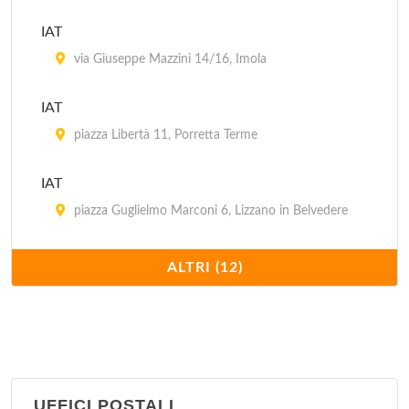
IAT
via Giuseppe Mazzini 14/16, Imola
IAT
piazza Libertà 11, Porretta Terme
IAT
piazza Guglielmo Marconi 6, Lizzano in Belvedere
IAT Aereoporto Guglielmo Marconi
ALTRI (12)
via Triumvurato 84, Bologna
IAT Stazione FS
piazza Medaglie d'Oro 2, Bologna
UFFICI POSTALI