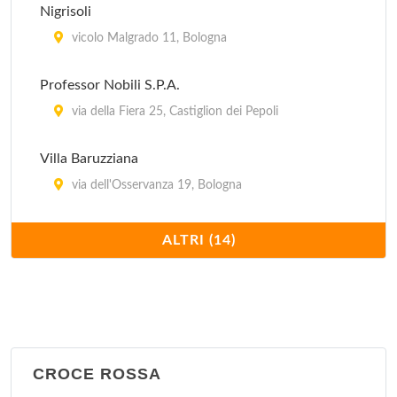
Nigrisoli
vicolo Malgrado 11, Bologna
Professor Nobili S.P.A.
via della Fiera 25, Castiglion dei Pepoli
Villa Baruzziana
via dell'Osservanza 19, Bologna
Villa Bellombra
ALTRI (14)
via Bellombra 24, Bologna
Villa Chiara
Via Porrettana 170, Casalecchio di Reno
CROCE ROSSA
Villa Erbosa