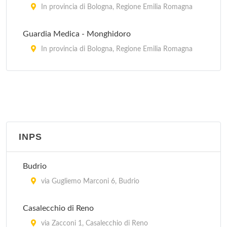
In provincia di Bologna, Regione Emilia Romagna
Guardia Medica - Monghidoro
In provincia di Bologna, Regione Emilia Romagna
Guardia Medica - Porretta Terme
via Roma 16, Porretta Terme
Guardia Medica - Sasso Marconi
via Porrettana 216, Sasso Marconi
INPS
Guardia Medica Pediatrica - Bologna
Budrio
In provincia di Bologna, Regione Emilia Romagna
via Gugliemo Marconi 6, Budrio
Casalecchio di Reno
via Zacconi 1, Casalecchio di Reno