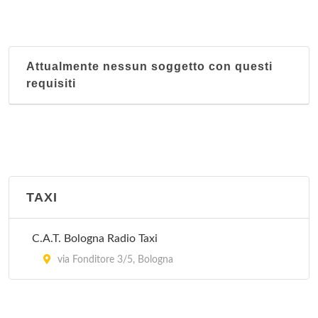
Nucleo territoriale San Vitale
Via Libia 67-69, Bologna
Attualmente nessun soggetto con questi
Nucleo territoriale Santo Stefano
requisiti
Via Santo Stefano 119, Bologna
Nucleo territoriale Saragozza
Via Santa Croce 11/d, Bologna
Nucleo territoriale Savena
TAXI
Via Lombardia 36, Bologna
C.A.T. Bologna Radio Taxi
Polizia municipale - Infortunistica
via Fonditore 3/5, Bologna
Via Enzo Ferrari 42, Bologna