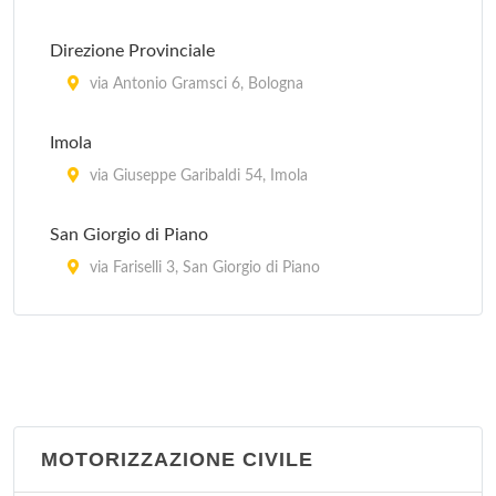
Direzione Provinciale
via Antonio Gramsci 6, Bologna
Imola
via Giuseppe Garibaldi 54, Imola
San Giorgio di Piano
via Fariselli 3, San Giorgio di Piano
San Giovanni in Persiceto
via Guglielmo Marconi 31, San Giovanni in
Persiceto
San Lazzaro di Savena
MOTORIZZAZIONE CIVILE
via Torreggiani 12, San Lazzaro di Savena