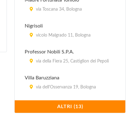
Madre Fortunata Toniolo
via Toscana 34, Bologna
Nigrisoli
vicolo Malgrado 11, Bologna
Professor Nobili S.P.A.
via della Fiera 25, Castiglion dei Pepoli
Villa Baruzziana
via dell'Osservanza 19, Bologna
Villa Bellombra
ALTRI (13)
via Bellombra 24, Bologna
Villa Chiara
Via Porrettana 170, Casalecchio di Reno