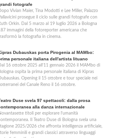
grandi fotografe
Dopo Vivian Maier, Tina Modotti e Lee Miller, Palazzo
allavicini prosegue il ciclo sulle grandi fotografe con
Ruth Orkin. Dal 5 marzo al 19 luglio 2026 a Bologna
187 immagini della fotoreporter americana che
trasformò la fotografia in cinema.
Kipras Dubauskas porta Pirogenia al MAMbo:
prima personale italiana dell'artista lituano
Dal 16 ottobre 2025 all'11 gennaio 2026 il MAMbo di
ologna ospita la prima personale italiana di Kipras
Dubauskas. Opening il 15 ottobre e tour speciale nei
otterranei del Canale Reno il 16 ottobre.
Teatro Duse svela 97 spettacoli: dalla prosa
contemporanea alla danza internazionale
Novantasette titoli per esplorare l'umanità
contemporanea. Il Teatro Duse di Bologna svela una
tagione 2025/2026 che affronta intelligenza artificiale,
torie femminili e grandi classici attraverso linguaggi