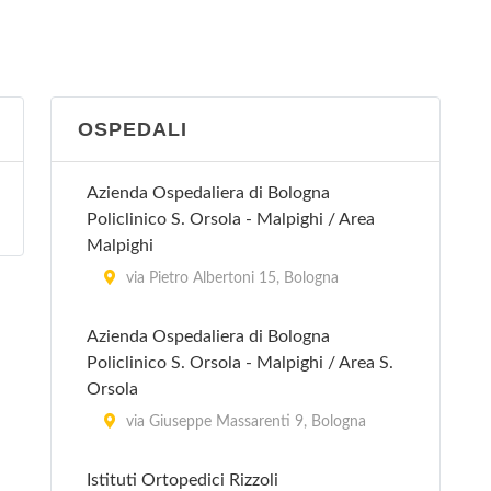
via Guglielmo Marconi 31, San Giovanni
in Persiceto
San Lazzaro di Savena
OSPEDALI
via Torreggiani 12, San Lazzaro di
Savena
Azienda Ospedaliera di Bologna
Policlinico S. Orsola - Malpighi / Area
Vergato
Malpighi
via Papa Giovanni XXIII 12, Vergato
via Pietro Albertoni 15, Bologna
Azienda Ospedaliera di Bologna
Policlinico S. Orsola - Malpighi / Area S.
Orsola
via Giuseppe Massarenti 9, Bologna
Istituti Ortopedici Rizzoli