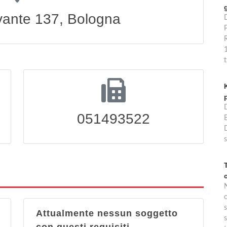
evante 137, Bologna
P
051493522
B
s
s
Attualmente nessun soggetto
s