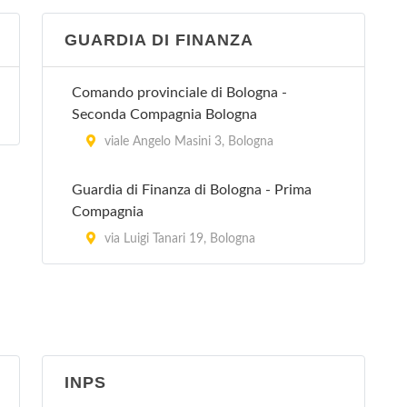
GUARDIA DI FINANZA
Villa Erbosa
Via dell'Arcoveggio 50/2, Bologna
Comando provinciale di Bologna -
Seconda Compagnia Bologna
Villa Regina
viale Angelo Masini 3, Bologna
via Castiglione 115, Bologna
Guardia di Finanza di Bologna - Prima
Villa Torri
Compagnia
viale Quirico Filopanti 12, Bologna
via Luigi Tanari 19, Bologna
Villa Verde A. Murri
via San Mamolo 45, Bologna
INPS