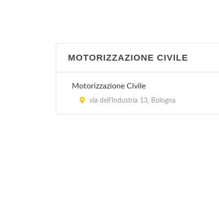
In provincia di Bologna, Regione Emilia
Romagna
Guardia Medica - Porretta Terme
MOTORIZZAZIONE CIVILE
via Roma 16, Porretta Terme
Motorizzazione Civile
Guardia Medica - Sasso Marconi
via dell'Industria 13, Bologna
via Porrettana 216, Sasso Marconi
Guardia Medica Pediatrica - Bologna
In provincia di Bologna, Regione Emilia
Romagna