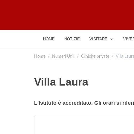
HOME
NOTIZIE
VISITARE
VIVE
Home
Numeri Utili
Cliniche private
Villa Laur
Villa Laura
L'Istituto è accreditato. Gli orari si rife