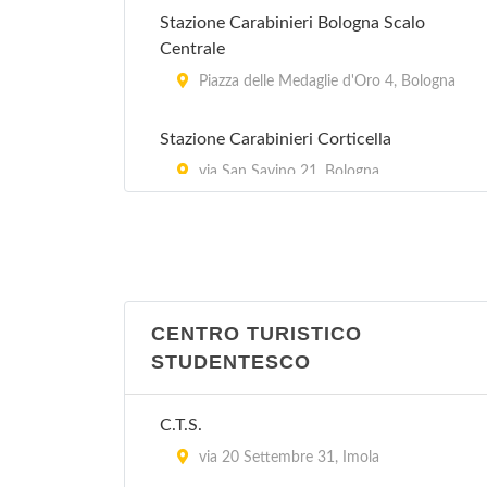
Stazione Carabinieri Bologna Scalo
Centrale
Piazza delle Medaglie d'Oro 4, Bologna
Stazione Carabinieri Corticella
via San Savino 21, Bologna
Stazione Carabinieri Mazzini
Via Marcello Oretti 21, Bologna
Stazione Carabinieri Porta Lame
CENTRO TURISTICO
via Cipriani 25, Bologna
STUDENTESCO
Stazione Carabinieri San Ruffillo
C.T.S.
Via di San Ruffillo 39, Bologna
via 20 Settembre 31, Imola