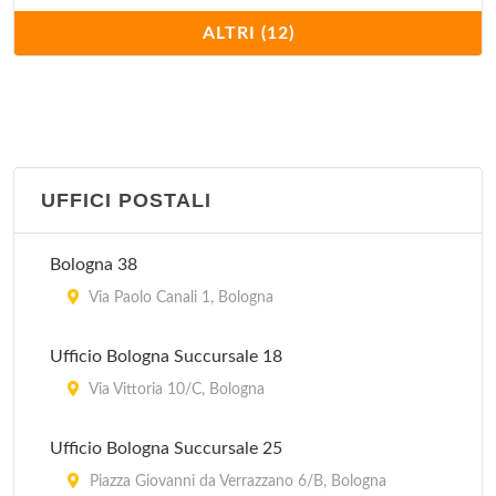
IAT Aereoporto Guglielmo Marconi
ALTRI (12)
via Triumvurato 84, Bologna
IAT Stazione FS
piazza Medaglie d'Oro 2, Bologna
UFFICI POSTALI
Pro Loco
piazza Guglielmo Marconi 1, Castiglione dei Pepoli
Bologna 38
Pro Loco
Via Paolo Canali 1, Bologna
via 20 Settembre 51, Dozza
Ufficio Bologna Succursale 18
Pro Loco
Via Vittoria 10/C, Bologna
piazza Costa 11, Pieve di Cento
Ufficio Bologna Succursale 25
Pro Loco
Piazza Giovanni da Verrazzano 6/B, Bologna