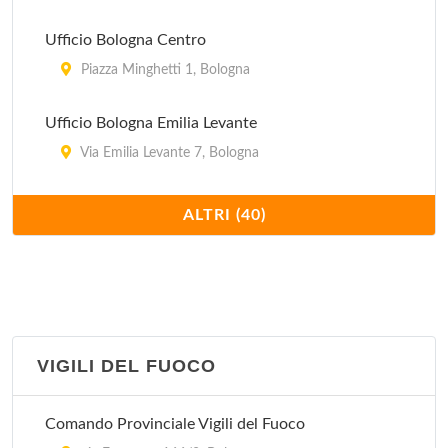
via Aldo Moro 2/A, Marzabotto
Ufficio Bologna Centro
Piazza Minghetti 1, Bologna
Ufficio Bologna Emilia Levante
Via Emilia Levante 7, Bologna
Ufficio Bologna Emilia Ponente
ALTRI (40)
Via Aurelio Saffi 30/32, Bologna
Ufficio Bologna Succursale 32
Via Caduti di Casteldebole 34/2, Bologna
VIGILI DEL FUOCO
Ufficio Bologna Succursale 5
Via Padre Francesco Maria Grimaldi 6, Bologna
Comando Provinciale Vigili del Fuoco