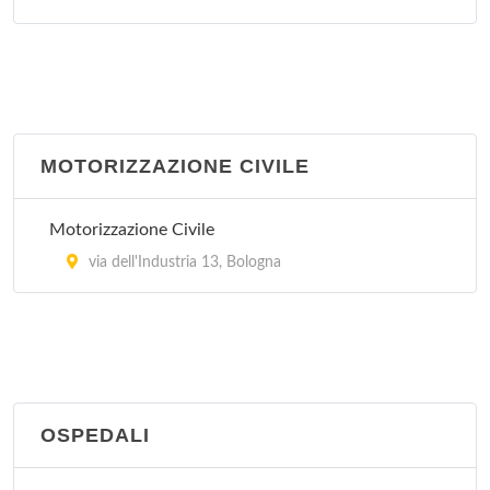
San Giovanni in Persiceto
via Guglielmo Marconi 31, San Giovanni in
Persiceto
San Lazzaro di Savena
MOTORIZZAZIONE CIVILE
via Torreggiani 12, San Lazzaro di Savena
Motorizzazione Civile
Vergato
via dell'Industria 13, Bologna
via Papa Giovanni XXIII 12, Vergato
OSPEDALI