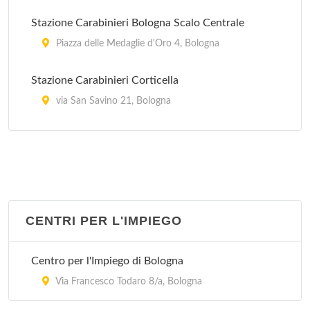
Stazione Carabinieri Bologna Scalo Centrale
Piazza delle Medaglie d'Oro 4, Bologna
Stazione Carabinieri Corticella
via San Savino 21, Bologna
Stazione Carabinieri Mazzini
Via Marcello Oretti 21, Bologna
Stazione Carabinieri Porta Lame
via Cipriani 25, Bologna
CENTRI PER L'IMPIEGO
Stazione Carabinieri San Ruffillo
Centro per l'Impiego di Bologna
Via di San Ruffillo 39, Bologna
Via Francesco Todaro 8/a, Bologna