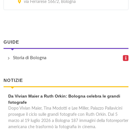
Ufficio Bologna Succursale 1
via Ferrarese 166/2, Bologna
Viale Pietro Pietramellara 18, Bologna
Ufficio Bologna Succursale 10
Via Andrea Costa 71, Bologna
GUIDE
Ufficio Bologna Succursale 11
Storia di Bologna
Via San Mamolo 62, Bologna
NOTIZIE
Da Vivian Maier a Ruth Orkin: Bologna celebra le grandi
fotografe
Dopo Vivian Maier, Tina Modotti e Lee Miller, Palazzo Pallavicini
prosegue il ciclo sulle grandi fotografe con Ruth Orkin. Dal 5
marzo al 19 luglio 2026 a Bologna 187 immagini della fotoreporter
americana che trasformò la fotografia in cinema.