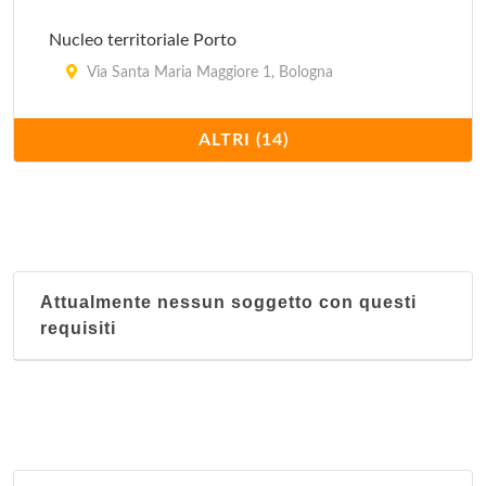
Nucleo territoriale Porto
Via Santa Maria Maggiore 1, Bologna
Nucleo territoriale Reno
ALTRI (14)
Via Battindarno 123, Bologna
Nucleo territoriale San Donato
Via dell'Artigiano 10, Bologna
Attualmente nessun soggetto con questi
Nucleo territoriale San Vitale
requisiti
Via Libia 67-69, Bologna
Nucleo territoriale Santo Stefano
Via Santo Stefano 119, Bologna