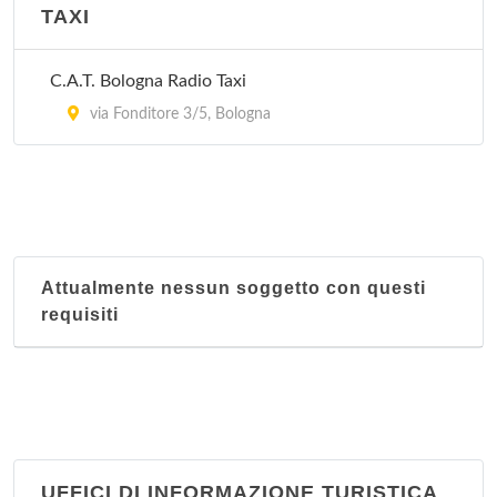
Nucleo territoriale Saragozza
TAXI
Via Santa Croce 11/d, Bologna
C.A.T. Bologna Radio Taxi
Nucleo territoriale Savena
via Fonditore 3/5, Bologna
Via Lombardia 36, Bologna
Attualmente nessun soggetto con questi
requisiti
UFFICI DI INFORMAZIONE TURISTICA