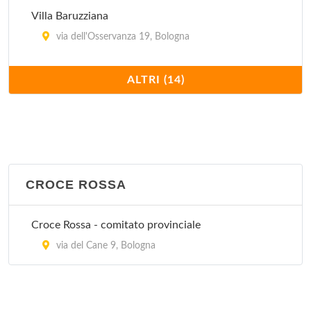
Villa Baruzziana
via dell'Osservanza 19, Bologna
Villa Bellombra
ALTRI (14)
via Bellombra 24, Bologna
Villa Chiara
Via Porrettana 170, Casalecchio di Reno
CROCE ROSSA
Villa Erbosa
Via dell'Arcoveggio 50/2, Bologna
Croce Rossa - comitato provinciale
Villa Laura
via del Cane 9, Bologna
via Emilia Levante 137, Bologna
Villa Regina