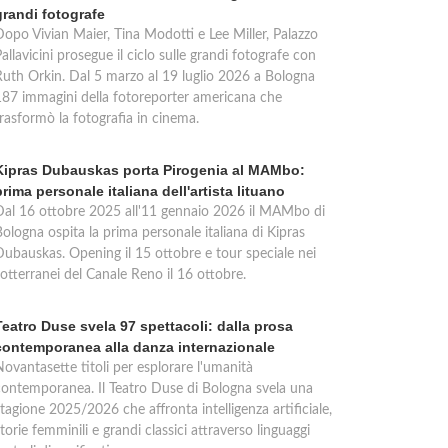
grandi fotografe
Dopo Vivian Maier, Tina Modotti e Lee Miller, Palazzo
allavicini prosegue il ciclo sulle grandi fotografe con
Ruth Orkin. Dal 5 marzo al 19 luglio 2026 a Bologna
187 immagini della fotoreporter americana che
trasformò la fotografia in cinema.
Kipras Dubauskas porta Pirogenia al MAMbo:
prima personale italiana dell'artista lituano
Dal 16 ottobre 2025 all'11 gennaio 2026 il MAMbo di
ologna ospita la prima personale italiana di Kipras
Dubauskas. Opening il 15 ottobre e tour speciale nei
otterranei del Canale Reno il 16 ottobre.
Teatro Duse svela 97 spettacoli: dalla prosa
contemporanea alla danza internazionale
Novantasette titoli per esplorare l'umanità
contemporanea. Il Teatro Duse di Bologna svela una
tagione 2025/2026 che affronta intelligenza artificiale,
torie femminili e grandi classici attraverso linguaggi