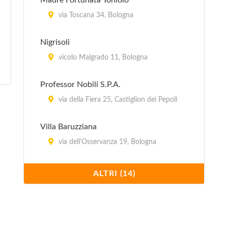
Madre Fortunata Toniolo
via Toscana 34, Bologna
Nigrisoli
vicolo Malgrado 11, Bologna
Professor Nobili S.P.A.
via della Fiera 25, Castiglion dei Pepoli
Villa Baruzziana
via dell'Osservanza 19, Bologna
Villa Bellombra
ALTRI (14)
via Bellombra 24, Bologna
Villa Chiara
Via Porrettana 170, Casalecchio di Reno