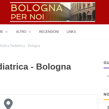
RE
ALTRO
RECENSIONI
LINKS
edica Pediatrica - Bologna
GU
iatrica - Bologna
NO