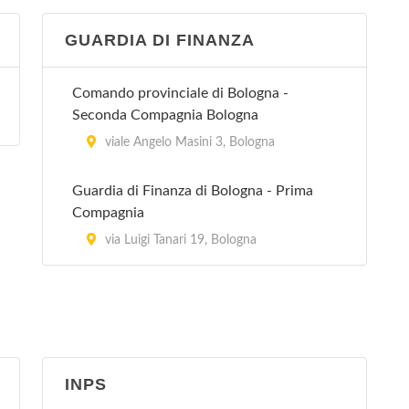
GUARDIA DI FINANZA
Villa Erbosa
Via dell'Arcoveggio 50/2, Bologna
Comando provinciale di Bologna -
Seconda Compagnia Bologna
Villa Laura
viale Angelo Masini 3, Bologna
via Emilia Levante 137, Bologna
Guardia di Finanza di Bologna - Prima
Villa Regina
Compagnia
via Castiglione 115, Bologna
via Luigi Tanari 19, Bologna
Villa Torri
viale Quirico Filopanti 12, Bologna
INPS