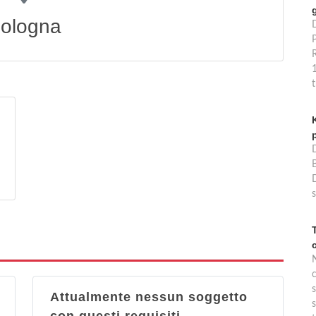
ologna
P
B
s
s
Attualmente nessun soggetto
s