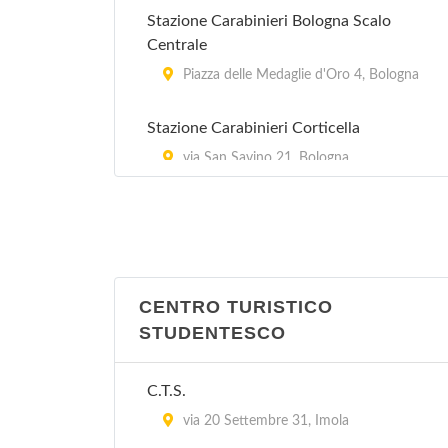
Stazione Carabinieri Bologna Scalo
Centrale
Piazza delle Medaglie d'Oro 4, Bologna
Stazione Carabinieri Corticella
via San Savino 21, Bologna
Stazione Carabinieri Mazzini
Via Marcello Oretti 21, Bologna
Stazione Carabinieri Porta Lame
CENTRO TURISTICO
via Cipriani 25, Bologna
STUDENTESCO
Stazione Carabinieri San Ruffillo
C.T.S.
Via di San Ruffillo 39, Bologna
via 20 Settembre 31, Imola