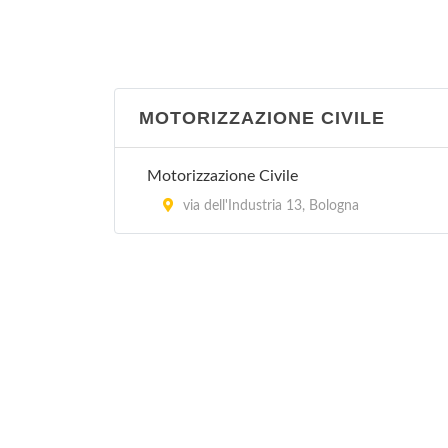
In provincia di Bologna, Regione Emilia
Romagna
Guardia Medica - Porretta Terme
MOTORIZZAZIONE CIVILE
via Roma 16, Porretta Terme
Motorizzazione Civile
Guardia Medica - Sasso Marconi
via dell'Industria 13, Bologna
via Porrettana 216, Sasso Marconi