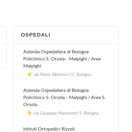
via Guglielmo Marconi 31, San Giovanni
in Persiceto
San Lazzaro di Savena
OSPEDALI
via Torreggiani 12, San Lazzaro di
Savena
Azienda Ospedaliera di Bologna
Policlinico S. Orsola - Malpighi / Area
Vergato
Malpighi
via Papa Giovanni XXIII 12, Vergato
via Pietro Albertoni 15, Bologna
Azienda Ospedaliera di Bologna
Policlinico S. Orsola - Malpighi / Area S.
Orsola
via Giuseppe Massarenti 9, Bologna
Istituti Ortopedici Rizzoli